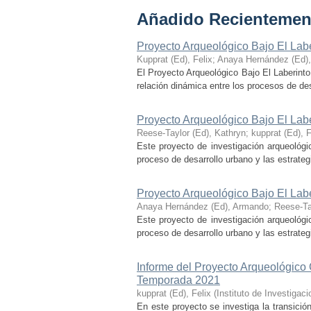
Añadido Recientemen
Proyecto Arqueológico Bajo El Lab
Kupprat (Ed), Felix
;
Anaya Hernández (Ed)
El Proyecto Arqueológico Bajo El Laberinto
relación dinámica entre los procesos de desa
Proyecto Arqueológico Bajo El Lab
Reese-Taylor (Ed), Kathryn
;
kupprat (Ed), F
Este proyecto de investigación arqueológi
proceso de desarrollo urbano y las estrategi
Proyecto Arqueológico Bajo El Lab
Anaya Hernández (Ed), Armando
;
Reese-Ta
Este proyecto de investigación arqueológi
proceso de desarrollo urbano y las estrategi
Informe del Proyecto Arqueológico
Temporada 2021
kupprat (Ed), Felix
(
Instituto de Investiga
En este proyecto se investiga la transició