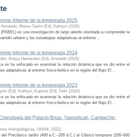
te
erinto Informe de la temporada 2025
, Armando
;
Reese-Taylor (Ed), Kathryn
(
2026
)
 (PABEL) es una investigación de largo aliento orientada a comprender la
rrollo urbano y las estrategias adaptativas al entorno ...
erinto Informe de la temporada 2024
elix
;
Anaya Hernández (Ed), Armando
(
2025
)
ca se ha enfocado en examinar la relación dinámica que se dio entre el
as adaptativas al entorno físico-biótico en la región del Bajo El ...
erinto Informe de la temporada 2023
ylor (Ed), Kathryn
;
Kupprat (Ed), Felix
(
2024
)
ca se ha enfocado en examinar la relación dinámica que se dio entre el
as adaptativas al entorno físico-biótico en la región del Bajo El ...
 Cronología del Palacio Brisa, Yaxnohcah, Campeche:
ciones Antropológicas, UNAM
,
2022
)
n del Preclásico tardío (400 a.C.–200 d.C.) al Clásico temprano (200–600