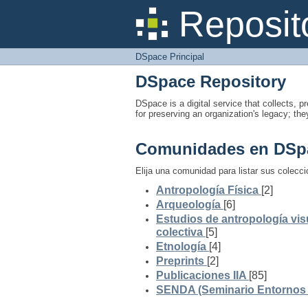
DSpace Principal
Reposit
DSpace Principal
DSpace Repository
DSpace is a digital service that collects, pr
for preserving an organization's legacy; the
Comunidades en DSp
Elija una comunidad para listar sus colecc
Antropología Física
[2]
Arqueología
[6]
Estudios de antropología vis
colectiva
[5]
Etnología
[4]
Preprints
[2]
Publicaciones IIA
[85]
SENDA (Seminario Entornos y