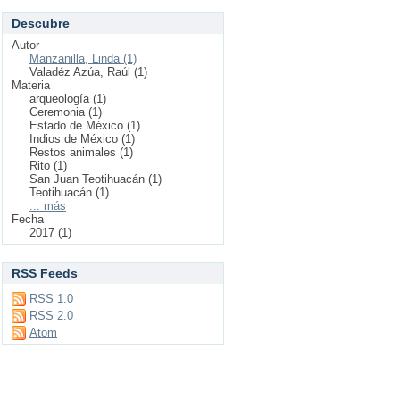
Descubre
Autor
Manzanilla, Linda (1)
Valadéz Azúa, Raúl (1)
Materia
arqueología (1)
Ceremonia (1)
Estado de México (1)
Indios de México (1)
Restos animales (1)
Rito (1)
San Juan Teotihuacán (1)
Teotihuacán (1)
... más
Fecha
2017 (1)
RSS Feeds
RSS 1.0
RSS 2.0
Atom