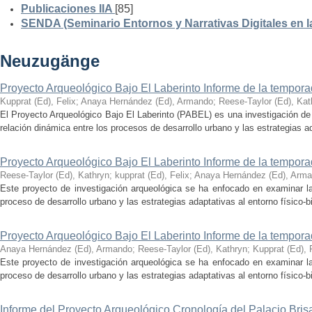
Publicaciones IIA
[85]
SENDA (Seminario Entornos y Narrativas Digitales en 
Neuzugänge
Proyecto Arqueológico Bajo El Laberinto Informe de la tempor
Kupprat (Ed), Felix
;
Anaya Hernández (Ed), Armando
;
Reese-Taylor (Ed), Kat
El Proyecto Arqueológico Bajo El Laberinto (PABEL) es una investigación de 
relación dinámica entre los procesos de desarrollo urbano y las estrategias ad
Proyecto Arqueológico Bajo El Laberinto Informe de la tempor
Reese-Taylor (Ed), Kathryn
;
kupprat (Ed), Felix
;
Anaya Hernández (Ed), Arm
Este proyecto de investigación arqueológica se ha enfocado en examinar la
proceso de desarrollo urbano y las estrategias adaptativas al entorno físico-bió
Proyecto Arqueológico Bajo El Laberinto Informe de la tempor
Anaya Hernández (Ed), Armando
;
Reese-Taylor (Ed), Kathryn
;
Kupprat (Ed), 
Este proyecto de investigación arqueológica se ha enfocado en examinar la
proceso de desarrollo urbano y las estrategias adaptativas al entorno físico-bió
Informe del Proyecto Arqueológico Cronología del Palacio Br