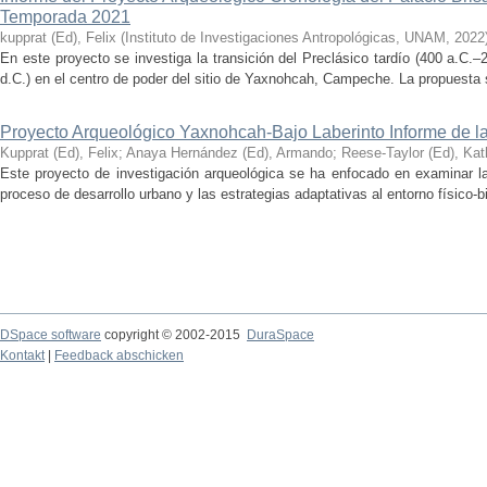
Temporada 2021
kupprat (Ed), Felix
(
Instituto de Investigaciones Antropológicas, UNAM
,
2022
En este proyecto se investiga la transición del Preclásico tardío (400 a.C.
d.C.) en el centro de poder del sitio de Yaxnohcah, Campeche. La propuesta s
Proyecto Arqueológico Yaxnohcah-Bajo Laberinto Informe de 
Kupprat (Ed), Felix
;
Anaya Hernández (Ed), Armando
;
Reese-Taylor (Ed), Kat
Este proyecto de investigación arqueológica se ha enfocado en examinar la
proceso de desarrollo urbano y las estrategias adaptativas al entorno físico-bió
DSpace software
copyright © 2002-2015
DuraSpace
Kontakt
|
Feedback abschicken