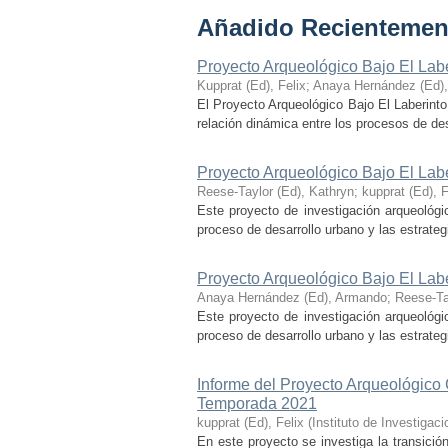
Añadido Recientemen
Proyecto Arqueológico Bajo El Lab
Kupprat (Ed), Felix
;
Anaya Hernández (Ed)
El Proyecto Arqueológico Bajo El Laberinto
relación dinámica entre los procesos de desa
Proyecto Arqueológico Bajo El Lab
Reese-Taylor (Ed), Kathryn
;
kupprat (Ed), F
Este proyecto de investigación arqueológi
proceso de desarrollo urbano y las estrategi
Proyecto Arqueológico Bajo El Lab
Anaya Hernández (Ed), Armando
;
Reese-Ta
Este proyecto de investigación arqueológi
proceso de desarrollo urbano y las estrategi
Informe del Proyecto Arqueológico
Temporada 2021
kupprat (Ed), Felix
(
Instituto de Investiga
En este proyecto se investiga la transició