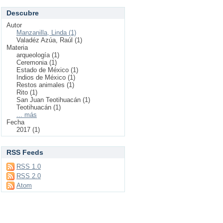
Descubre
Autor
Manzanilla, Linda (1)
Valadéz Azúa, Raúl (1)
Materia
arqueología (1)
Ceremonia (1)
Estado de México (1)
Indios de México (1)
Restos animales (1)
Rito (1)
San Juan Teotihuacán (1)
Teotihuacán (1)
... más
Fecha
2017 (1)
RSS Feeds
RSS 1.0
RSS 2.0
Atom