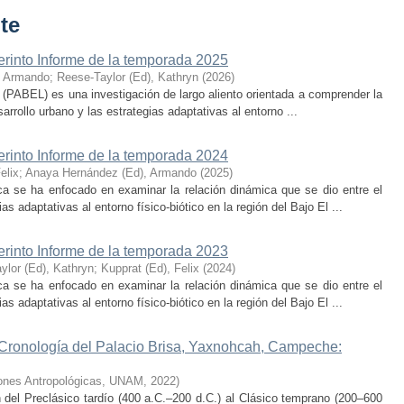
te
erinto Informe de la temporada 2025
, Armando
;
Reese-Taylor (Ed), Kathryn
(
2026
)
 (PABEL) es una investigación de largo aliento orientada a comprender la
rrollo urbano y las estrategias adaptativas al entorno ...
erinto Informe de la temporada 2024
elix
;
Anaya Hernández (Ed), Armando
(
2025
)
ca se ha enfocado en examinar la relación dinámica que se dio entre el
as adaptativas al entorno físico-biótico en la región del Bajo El ...
erinto Informe de la temporada 2023
ylor (Ed), Kathryn
;
Kupprat (Ed), Felix
(
2024
)
ca se ha enfocado en examinar la relación dinámica que se dio entre el
as adaptativas al entorno físico-biótico en la región del Bajo El ...
 Cronología del Palacio Brisa, Yaxnohcah, Campeche:
ciones Antropológicas, UNAM
,
2022
)
n del Preclásico tardío (400 a.C.–200 d.C.) al Clásico temprano (200–600