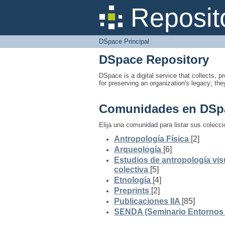
DSpace Principal
Reposit
DSpace Principal
DSpace Repository
DSpace is a digital service that collects, pr
for preserving an organization's legacy; the
Comunidades en DSp
Elija una comunidad para listar sus colecc
Antropología Física
[2]
Arqueología
[6]
Estudios de antropología vis
colectiva
[5]
Etnología
[4]
Preprints
[2]
Publicaciones IIA
[85]
SENDA (Seminario Entornos y