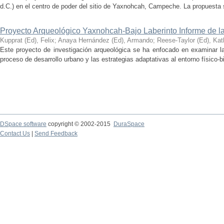
d.C.) en el centro de poder del sitio de Yaxnohcah, Campeche. La propuesta s
Proyecto Arqueológico Yaxnohcah-Bajo Laberinto Informe de 
Kupprat (Ed), Felix
;
Anaya Hernández (Ed), Armando
;
Reese-Taylor (Ed), Kat
Este proyecto de investigación arqueológica se ha enfocado en examinar la
proceso de desarrollo urbano y las estrategias adaptativas al entorno físico-bió
DSpace software
copyright © 2002-2015
DuraSpace
Contact Us
|
Send Feedback