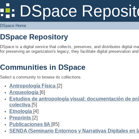
DSpace Home
DSpace Reposit
DSpace Home
DSpace Repository
DSpace is a digital service that collects, preserves, and distributes digital ma
for preserving an organization's legacy; they facilitate digital preservation a
Communities in DSpace
Select a community to browse its collections.
Antropología Física
[2]
Arqueología
[6]
Estudios de antropología visual: documentación de prá
colectiva
[5]
Etnología
[4]
Preprints
[2]
Publicaciones IIA
[85]
SENDA (Seminario Entornos y Narrativas Digitales en 