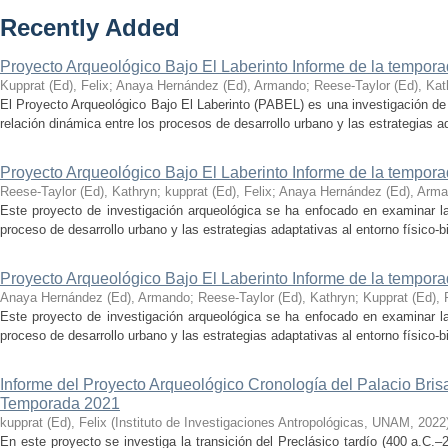
Recently Added
Proyecto Arqueológico Bajo El Laberinto Informe de la tempor
Kupprat (Ed), Felix
;
Anaya Hernández (Ed), Armando
;
Reese-Taylor (Ed), Kat
El Proyecto Arqueológico Bajo El Laberinto (PABEL) es una investigación de 
relación dinámica entre los procesos de desarrollo urbano y las estrategias ad
Proyecto Arqueológico Bajo El Laberinto Informe de la tempor
Reese-Taylor (Ed), Kathryn
;
kupprat (Ed), Felix
;
Anaya Hernández (Ed), Arm
Este proyecto de investigación arqueológica se ha enfocado en examinar la
proceso de desarrollo urbano y las estrategias adaptativas al entorno físico-bió
Proyecto Arqueológico Bajo El Laberinto Informe de la tempor
Anaya Hernández (Ed), Armando
;
Reese-Taylor (Ed), Kathryn
;
Kupprat (Ed), 
Este proyecto de investigación arqueológica se ha enfocado en examinar la
proceso de desarrollo urbano y las estrategias adaptativas al entorno físico-bió
Informe del Proyecto Arqueológico Cronología del Palacio Br
Temporada 2021
kupprat (Ed), Felix
(
Instituto de Investigaciones Antropológicas, UNAM
,
2022
En este proyecto se investiga la transición del Preclásico tardío (400 a.C.