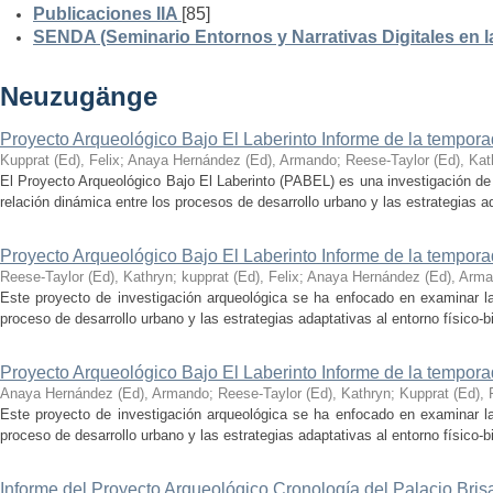
Publicaciones IIA
[85]
SENDA (Seminario Entornos y Narrativas Digitales en 
Neuzugänge
Proyecto Arqueológico Bajo El Laberinto Informe de la tempor
Kupprat (Ed), Felix
;
Anaya Hernández (Ed), Armando
;
Reese-Taylor (Ed), Kat
El Proyecto Arqueológico Bajo El Laberinto (PABEL) es una investigación de 
relación dinámica entre los procesos de desarrollo urbano y las estrategias ad
Proyecto Arqueológico Bajo El Laberinto Informe de la tempor
Reese-Taylor (Ed), Kathryn
;
kupprat (Ed), Felix
;
Anaya Hernández (Ed), Arm
Este proyecto de investigación arqueológica se ha enfocado en examinar la
proceso de desarrollo urbano y las estrategias adaptativas al entorno físico-bió
Proyecto Arqueológico Bajo El Laberinto Informe de la tempor
Anaya Hernández (Ed), Armando
;
Reese-Taylor (Ed), Kathryn
;
Kupprat (Ed), 
Este proyecto de investigación arqueológica se ha enfocado en examinar la
proceso de desarrollo urbano y las estrategias adaptativas al entorno físico-bió
Informe del Proyecto Arqueológico Cronología del Palacio Br