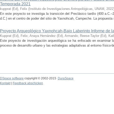
Temporada 2021
kupprat (Ed), Felix
(
Instituto de Investigaciones Antropológicas, UNAM
,
2022
En este proyecto se investiga la transición del Preclásico tardío (400 a.C.
d.C.) en el centro de poder del sitio de Yaxnohcah, Campeche. La propuesta s
Proyecto Arqueológico Yaxnohcah-Bajo Laberinto Informe de 
Kupprat (Ed), Felix
;
Anaya Hernández (Ed), Armando
;
Reese-Taylor (Ed), Kat
Este proyecto de investigación arqueológica se ha enfocado en examinar la
proceso de desarrollo urbano y las estrategias adaptativas al entorno físico-bió
DSpace software
copyright © 2002-2015
DuraSpace
Kontakt
|
Feedback abschicken