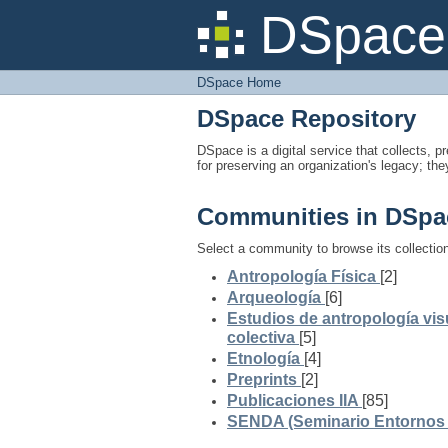
DSpace Home
DSpace 
DSpace Home
DSpace Repository
DSpace is a digital service that collects, pr
for preserving an organization's legacy; the
Communities in DSpa
Select a community to browse its collectio
Antropología Física
[2]
Arqueología
[6]
Estudios de antropología vis
colectiva
[5]
Etnología
[4]
Preprints
[2]
Publicaciones IIA
[85]
SENDA (Seminario Entornos y