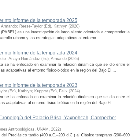
erinto Informe de la temporada 2025
, Armando
;
Reese-Taylor (Ed), Kathryn
(
2026
)
 (PABEL) es una investigación de largo aliento orientada a comprender la
rrollo urbano y las estrategias adaptativas al entorno ...
erinto Informe de la temporada 2024
elix
;
Anaya Hernández (Ed), Armando
(
2025
)
ca se ha enfocado en examinar la relación dinámica que se dio entre el
as adaptativas al entorno físico-biótico en la región del Bajo El ...
erinto Informe de la temporada 2023
ylor (Ed), Kathryn
;
Kupprat (Ed), Felix
(
2024
)
ca se ha enfocado en examinar la relación dinámica que se dio entre el
as adaptativas al entorno físico-biótico en la región del Bajo El ...
 Cronología del Palacio Brisa, Yaxnohcah, Campeche:
ciones Antropológicas, UNAM
,
2022
)
n del Preclásico tardío (400 a.C.–200 d.C.) al Clásico temprano (200–600