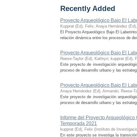
Recently Added
Proyecto Arqueológico Bajo El Lab
Kupprat (Ed), Felix
;
Anaya Hernández (Ed)
El Proyecto Arqueológico Bajo El Laberinto
relación dinámica entre los procesos de desa
Proyecto Arqueológico Bajo El Lab
Reese-Taylor (Ed), Kathryn
;
kupprat (Ed), F
Este proyecto de investigación arqueológi
proceso de desarrollo urbano y las estrategi
Proyecto Arqueológico Bajo El Lab
Anaya Hernández (Ed), Armando
;
Reese-Ta
Este proyecto de investigación arqueológi
proceso de desarrollo urbano y las estrategi
Informe del Proyecto Arqueológico
Temporada 2021
kupprat (Ed), Felix
(
Instituto de Investiga
En este proyecto se investiga la transició