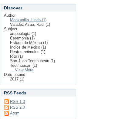
Discover
Author
Manzanilla, Linda (1)
Valadéz Azúa, Raúl (1)
Subject
arqueología (1)
Ceremonia (1)
Estado de México (1)
Indios de México (1)
Restos animales (1)
Rito (1)
San Juan Teotihuacán (1)
Teotihuacán (1)
... View More
Date Issued
2017 (1)
RSS Feeds
RSS 1.0
RSS 2.0
Atom