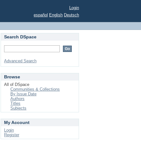
Login
español
English
Deutsch
Search DSpace
Advanced Search
Browse
All of DSpace
Communities & Collections
By Issue Date
Authors
Titles
Subjects
My Account
Login
Register