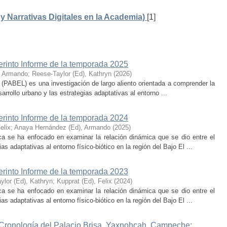
 Narrativas Digitales en la Academia)
[1]
erinto Informe de la temporada 2025
, Armando
;
Reese-Taylor (Ed), Kathryn
(
2026
)
 (PABEL) es una investigación de largo aliento orientada a comprender la
rrollo urbano y las estrategias adaptativas al entorno ...
erinto Informe de la temporada 2024
elix
;
Anaya Hernández (Ed), Armando
(
2025
)
ca se ha enfocado en examinar la relación dinámica que se dio entre el
as adaptativas al entorno físico-biótico en la región del Bajo El ...
erinto Informe de la temporada 2023
ylor (Ed), Kathryn
;
Kupprat (Ed), Felix
(
2024
)
ca se ha enfocado en examinar la relación dinámica que se dio entre el
as adaptativas al entorno físico-biótico en la región del Bajo El ...
 Cronología del Palacio Brisa, Yaxnohcah, Campeche: