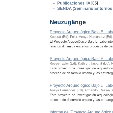
Publicaciones IIA
[85]
SENDA (Seminario Entornos y
Neuzugänge
Proyecto Arqueológico Bajo El Lab
Kupprat (Ed), Felix
;
Anaya Hernández (Ed)
El Proyecto Arqueológico Bajo El Laberinto
relación dinámica entre los procesos de desa
Proyecto Arqueológico Bajo El Lab
Reese-Taylor (Ed), Kathryn
;
kupprat (Ed), F
Este proyecto de investigación arqueológi
proceso de desarrollo urbano y las estrategi
Proyecto Arqueológico Bajo El Lab
Anaya Hernández (Ed), Armando
;
Reese-Ta
Este proyecto de investigación arqueológi
proceso de desarrollo urbano y las estrategi
Informe del Proyecto Arqueológico