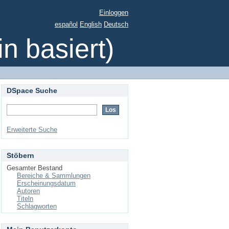
Einloggen
español
English
Deutsch
 basiert)
DSpace Suche
Erweiterte Suche
Stöbern
Gesamter Bestand
Bereiche & Sammlungen
Erscheinungsdatum
Autoren
Titeln
Schlagworten