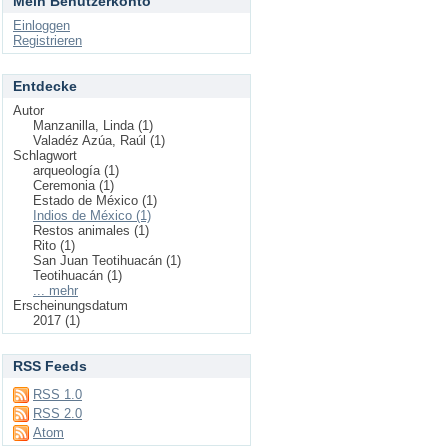
Mein Benutzerkonto
Einloggen
Registrieren
Entdecke
Autor
Manzanilla, Linda (1)
Valadéz Azúa, Raúl (1)
Schlagwort
arqueología (1)
Ceremonia (1)
Estado de México (1)
Indios de México (1)
Restos animales (1)
Rito (1)
San Juan Teotihuacán (1)
Teotihuacán (1)
... mehr
Erscheinungsdatum
2017 (1)
RSS Feeds
RSS 1.0
RSS 2.0
Atom