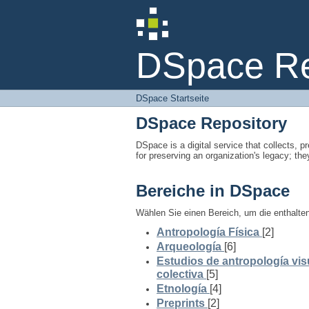
DSpace Startseite
DSpace Rep
DSpace Startseite
DSpace Repository
DSpace is a digital service that collects, pr
for preserving an organization's legacy; the
Bereiche in DSpace
Wählen Sie einen Bereich, um die enthalt
Antropología Física
[2]
Arqueología
[6]
Estudios de antropología vis
colectiva
[5]
Etnología
[4]
Preprints
[2]