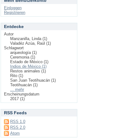
Mein Benutzerkonto
Einloggen
Registrieren
Entdecke
Autor
Manzanilla, Linda (1)
Valadéz Azúa, Raúl (1)
Schlagwort
arqueología (1)
Ceremonia (1)
Estado de México (1)
Indios de México (1)
Restos animales (1)
Rito (1)
San Juan Teotihuacán (1)
Teotihuacán (1)
... mehr
Erscheinungsdatum
2017 (1)
RSS Feeds
RSS 1.0
RSS 2.0
Atom