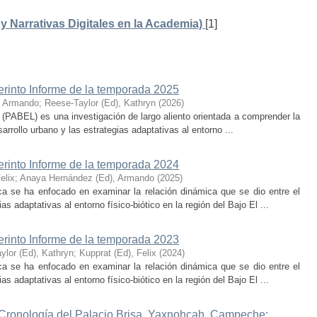
 Narrativas Digitales en la Academia)
[1]
erinto Informe de la temporada 2025
, Armando
;
Reese-Taylor (Ed), Kathryn
(
2026
)
 (PABEL) es una investigación de largo aliento orientada a comprender la
rrollo urbano y las estrategias adaptativas al entorno ...
erinto Informe de la temporada 2024
elix
;
Anaya Hernández (Ed), Armando
(
2025
)
ca se ha enfocado en examinar la relación dinámica que se dio entre el
as adaptativas al entorno físico-biótico en la región del Bajo El ...
erinto Informe de la temporada 2023
ylor (Ed), Kathryn
;
Kupprat (Ed), Felix
(
2024
)
ca se ha enfocado en examinar la relación dinámica que se dio entre el
as adaptativas al entorno físico-biótico en la región del Bajo El ...
 Cronología del Palacio Brisa, Yaxnohcah, Campeche: