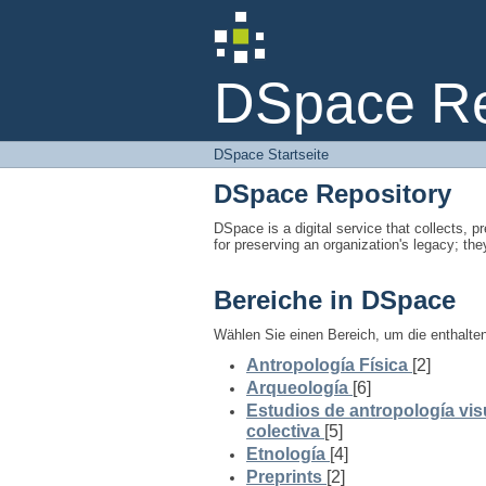
DSpace Startseite
DSpace Rep
DSpace Startseite
DSpace Repository
DSpace is a digital service that collects, pr
for preserving an organization's legacy; the
Bereiche in DSpace
Wählen Sie einen Bereich, um die enthalt
Antropología Física
[2]
Arqueología
[6]
Estudios de antropología vis
colectiva
[5]
Etnología
[4]
Preprints
[2]