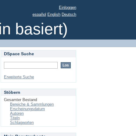
Einloggen
español
English
Deutsch
 basiert)
DSpace Suche
Erweiterte Suche
Stöbern
Gesamter Bestand
Bereiche & Sammlungen
Erscheinungsdatum
Autoren
Titeln
Schlagworten