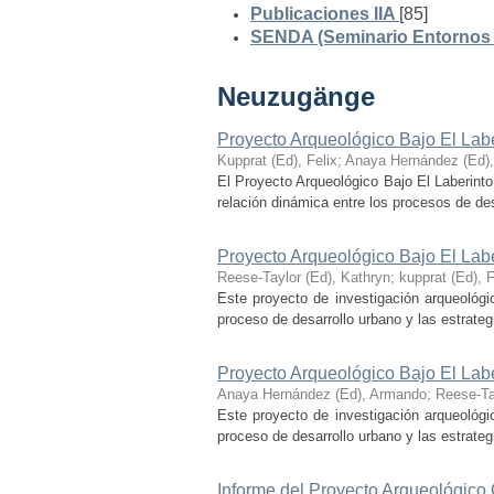
Publicaciones IIA
[85]
SENDA (Seminario Entornos y
Neuzugänge
Proyecto Arqueológico Bajo El Lab
Kupprat (Ed), Felix
;
Anaya Hernández (Ed)
El Proyecto Arqueológico Bajo El Laberinto
relación dinámica entre los procesos de desa
Proyecto Arqueológico Bajo El Lab
Reese-Taylor (Ed), Kathryn
;
kupprat (Ed), F
Este proyecto de investigación arqueológi
proceso de desarrollo urbano y las estrategi
Proyecto Arqueológico Bajo El Lab
Anaya Hernández (Ed), Armando
;
Reese-Ta
Este proyecto de investigación arqueológi
proceso de desarrollo urbano y las estrategi
Informe del Proyecto Arqueológico