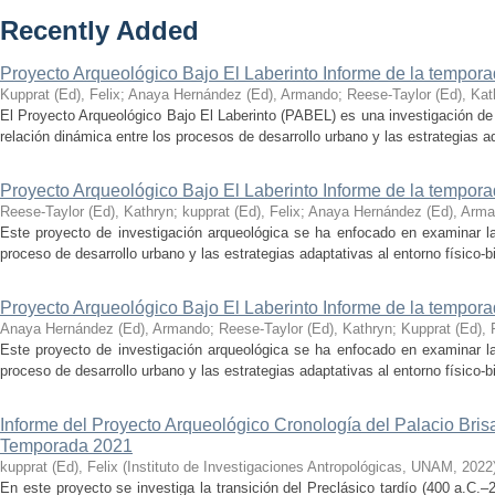
Recently Added
Proyecto Arqueológico Bajo El Laberinto Informe de la tempor
Kupprat (Ed), Felix
;
Anaya Hernández (Ed), Armando
;
Reese-Taylor (Ed), Kat
El Proyecto Arqueológico Bajo El Laberinto (PABEL) es una investigación de 
relación dinámica entre los procesos de desarrollo urbano y las estrategias ad
Proyecto Arqueológico Bajo El Laberinto Informe de la tempor
Reese-Taylor (Ed), Kathryn
;
kupprat (Ed), Felix
;
Anaya Hernández (Ed), Arm
Este proyecto de investigación arqueológica se ha enfocado en examinar la
proceso de desarrollo urbano y las estrategias adaptativas al entorno físico-bió
Proyecto Arqueológico Bajo El Laberinto Informe de la tempor
Anaya Hernández (Ed), Armando
;
Reese-Taylor (Ed), Kathryn
;
Kupprat (Ed), 
Este proyecto de investigación arqueológica se ha enfocado en examinar la
proceso de desarrollo urbano y las estrategias adaptativas al entorno físico-bió
Informe del Proyecto Arqueológico Cronología del Palacio Br
Temporada 2021
kupprat (Ed), Felix
(
Instituto de Investigaciones Antropológicas, UNAM
,
2022
En este proyecto se investiga la transición del Preclásico tardío (400 a.C.