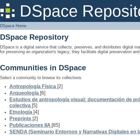
DSpace Home
DSpace Reposit
DSpace Home
DSpace Repository
DSpace is a digital service that collects, preserves, and distributes digital ma
for preserving an organization's legacy; they facilitate digital preservation a
Communities in DSpace
Select a community to browse its collections.
Antropología Física
[2]
Arqueología
[6]
Estudios de antropología visual: documentación de prá
colectiva
[5]
Etnología
[4]
Preprints
[2]
Publicaciones IIA
[85]
SENDA (Seminario Entornos y Narrativas Digitales en 