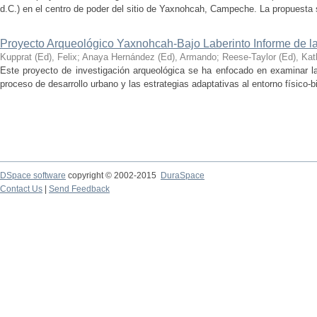
d.C.) en el centro de poder del sitio de Yaxnohcah, Campeche. La propuesta s
Proyecto Arqueológico Yaxnohcah-Bajo Laberinto Informe de 
Kupprat (Ed), Felix
;
Anaya Hernández (Ed), Armando
;
Reese-Taylor (Ed), Kat
Este proyecto de investigación arqueológica se ha enfocado en examinar la
proceso de desarrollo urbano y las estrategias adaptativas al entorno físico-bió
DSpace software
copyright © 2002-2015
DuraSpace
Contact Us
|
Send Feedback