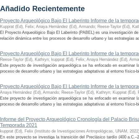
Añadido Recientemente
Proyecto Arqueológico Bajo El Laberinto Informe de la tempor
Kupprat (Ed), Felix
;
Anaya Hernández (Ed), Armando
;
Reese-Taylor (Ed), Kat
El Proyecto Arqueológico Bajo El Laberinto (PABEL) es una investigación de 
relación dinámica entre los procesos de desarrollo urbano y las estrategias ad
Proyecto Arqueológico Bajo El Laberinto Informe de la tempor
Reese-Taylor (Ed), Kathryn
;
kupprat (Ed), Felix
;
Anaya Hernández (Ed), Arm
Este proyecto de investigación arqueológica se ha enfocado en examinar la
proceso de desarrollo urbano y las estrategias adaptativas al entorno físico-bió
Proyecto Arqueológico Bajo El Laberinto Informe de la tempor
Anaya Hernández (Ed), Armando
;
Reese-Taylor (Ed), Kathryn
;
Kupprat (Ed), 
Este proyecto de investigación arqueológica se ha enfocado en examinar la
proceso de desarrollo urbano y las estrategias adaptativas al entorno físico-bió
Informe del Proyecto Arqueológico Cronología del Palacio Br
Temporada 2021
kupprat (Ed), Felix
(
Instituto de Investigaciones Antropológicas, UNAM
,
2022
En este proyecto se investiga la transición del Preclásico tardío (400 a.C.