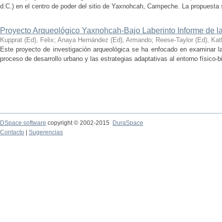
d.C.) en el centro de poder del sitio de Yaxnohcah, Campeche. La propuesta s
Proyecto Arqueológico Yaxnohcah-Bajo Laberinto Informe de 
Kupprat (Ed), Felix
;
Anaya Hernández (Ed), Armando
;
Reese-Taylor (Ed), Kat
Este proyecto de investigación arqueológica se ha enfocado en examinar la
proceso de desarrollo urbano y las estrategias adaptativas al entorno físico-bió
DSpace software
copyright © 2002-2015
DuraSpace
Contacto
|
Sugerencias