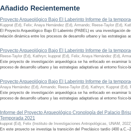
Añadido Recientemente
Proyecto Arqueológico Bajo El Laberinto Informe de la tempor
Kupprat (Ed), Felix
;
Anaya Hernández (Ed), Armando
;
Reese-Taylor (Ed), Kat
El Proyecto Arqueológico Bajo El Laberinto (PABEL) es una investigación de 
relación dinámica entre los procesos de desarrollo urbano y las estrategias ad
Proyecto Arqueológico Bajo El Laberinto Informe de la tempor
Reese-Taylor (Ed), Kathryn
;
kupprat (Ed), Felix
;
Anaya Hernández (Ed), Arm
Este proyecto de investigación arqueológica se ha enfocado en examinar la
proceso de desarrollo urbano y las estrategias adaptativas al entorno físico-bió
Proyecto Arqueológico Bajo El Laberinto Informe de la tempor
Anaya Hernández (Ed), Armando
;
Reese-Taylor (Ed), Kathryn
;
Kupprat (Ed), 
Este proyecto de investigación arqueológica se ha enfocado en examinar la
proceso de desarrollo urbano y las estrategias adaptativas al entorno físico-bió
Informe del Proyecto Arqueológico Cronología del Palacio Br
Temporada 2021
kupprat (Ed), Felix
(
Instituto de Investigaciones Antropológicas, UNAM
,
2022
En este proyecto se investiga la transición del Preclásico tardío (400 a.C.