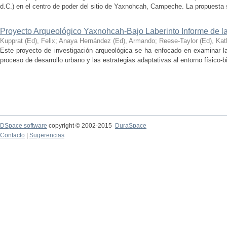
d.C.) en el centro de poder del sitio de Yaxnohcah, Campeche. La propuesta s
Proyecto Arqueológico Yaxnohcah-Bajo Laberinto Informe de 
Kupprat (Ed), Felix
;
Anaya Hernández (Ed), Armando
;
Reese-Taylor (Ed), Kat
Este proyecto de investigación arqueológica se ha enfocado en examinar la
proceso de desarrollo urbano y las estrategias adaptativas al entorno físico-bió
DSpace software
copyright © 2002-2015
DuraSpace
Contacto
|
Sugerencias