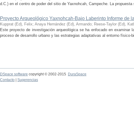
d.C.) en el centro de poder del sitio de Yaxnohcah, Campeche. La propuesta s
Proyecto Arqueológico Yaxnohcah-Bajo Laberinto Informe de 
Kupprat (Ed), Felix
;
Anaya Hernández (Ed), Armando
;
Reese-Taylor (Ed), Kat
Este proyecto de investigación arqueológica se ha enfocado en examinar la
proceso de desarrollo urbano y las estrategias adaptativas al entorno físico-bió
DSpace software
copyright © 2002-2015
DuraSpace
Contacto
|
Sugerencias