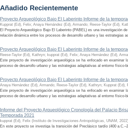
Añadido Recientemente
Proyecto Arqueológico Bajo El Laberinto Informe de la tempor
Kupprat (Ed), Felix
;
Anaya Hernández (Ed), Armando
;
Reese-Taylor (Ed), Kat
El Proyecto Arqueológico Bajo El Laberinto (PABEL) es una investigación de 
relación dinámica entre los procesos de desarrollo urbano y las estrategias ad
Proyecto Arqueológico Bajo El Laberinto Informe de la tempor
Reese-Taylor (Ed), Kathryn
;
kupprat (Ed), Felix
;
Anaya Hernández (Ed), Arm
Este proyecto de investigación arqueológica se ha enfocado en examinar la
proceso de desarrollo urbano y las estrategias adaptativas al entorno físico-bió
Proyecto Arqueológico Bajo El Laberinto Informe de la tempor
Anaya Hernández (Ed), Armando
;
Reese-Taylor (Ed), Kathryn
;
Kupprat (Ed), 
Este proyecto de investigación arqueológica se ha enfocado en examinar la
proceso de desarrollo urbano y las estrategias adaptativas al entorno físico-bió
Informe del Proyecto Arqueológico Cronología del Palacio Br
Temporada 2021
kupprat (Ed), Felix
(
Instituto de Investigaciones Antropológicas, UNAM
,
2022
En este proyecto se investiga la transición del Preclásico tardío (400 a.C.