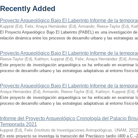
Recently Added
Proyecto Arqueológico Bajo El Laberinto Informe de la tempor
Kupprat (Ed), Felix
;
Anaya Hernández (Ed), Armando
;
Reese-Taylor (Ed), Kat
El Proyecto Arqueológico Bajo El Laberinto (PABEL) es una investigación de 
relación dinámica entre los procesos de desarrollo urbano y las estrategias ad
Proyecto Arqueológico Bajo El Laberinto Informe de la tempor
Reese-Taylor (Ed), Kathryn
;
kupprat (Ed), Felix
;
Anaya Hernández (Ed), Arm
Este proyecto de investigación arqueológica se ha enfocado en examinar la
proceso de desarrollo urbano y las estrategias adaptativas al entorno físico-bió
Proyecto Arqueológico Bajo El Laberinto Informe de la tempor
Anaya Hernández (Ed), Armando
;
Reese-Taylor (Ed), Kathryn
;
Kupprat (Ed), 
Este proyecto de investigación arqueológica se ha enfocado en examinar la
proceso de desarrollo urbano y las estrategias adaptativas al entorno físico-bió
Informe del Proyecto Arqueológico Cronología del Palacio Br
Temporada 2021
kupprat (Ed), Felix
(
Instituto de Investigaciones Antropológicas, UNAM
,
2022
En este proyecto se investiga la transición del Preclásico tardío (400 a.C.