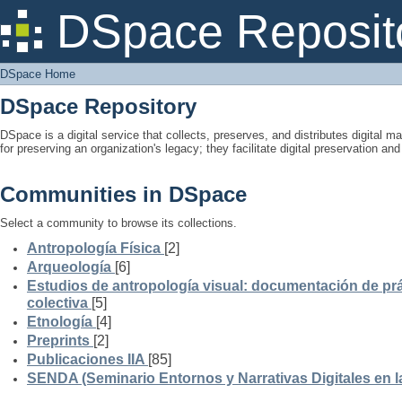
DSpace Home
DSpace Reposit
DSpace Home
DSpace Repository
DSpace is a digital service that collects, preserves, and distributes digital ma
for preserving an organization's legacy; they facilitate digital preservation a
Communities in DSpace
Select a community to browse its collections.
Antropología Física
[2]
Arqueología
[6]
Estudios de antropología visual: documentación de prá
colectiva
[5]
Etnología
[4]
Preprints
[2]
Publicaciones IIA
[85]
SENDA (Seminario Entornos y Narrativas Digitales en 