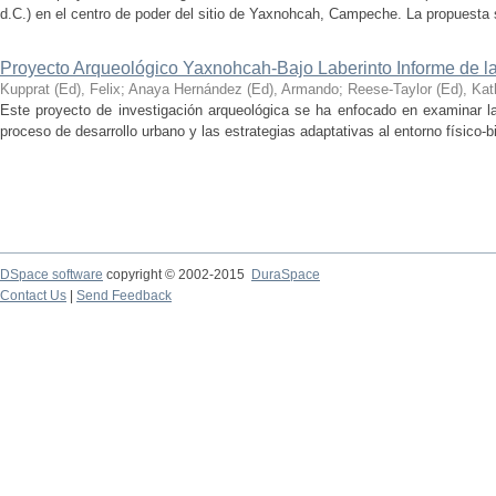
d.C.) en el centro de poder del sitio de Yaxnohcah, Campeche. La propuesta s
Proyecto Arqueológico Yaxnohcah-Bajo Laberinto Informe de 
Kupprat (Ed), Felix
;
Anaya Hernández (Ed), Armando
;
Reese-Taylor (Ed), Kat
Este proyecto de investigación arqueológica se ha enfocado en examinar la
proceso de desarrollo urbano y las estrategias adaptativas al entorno físico-bió
DSpace software
copyright © 2002-2015
DuraSpace
Contact Us
|
Send Feedback