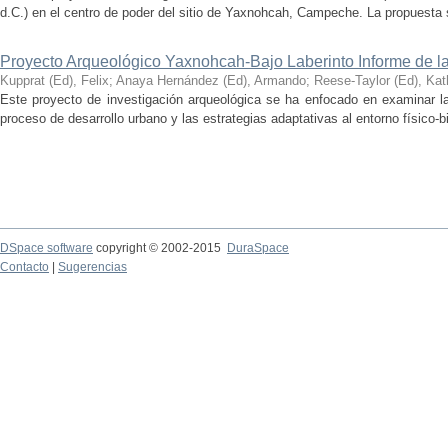
d.C.) en el centro de poder del sitio de Yaxnohcah, Campeche. La propuesta s
Proyecto Arqueológico Yaxnohcah-Bajo Laberinto Informe de 
Kupprat (Ed), Felix
;
Anaya Hernández (Ed), Armando
;
Reese-Taylor (Ed), Kat
Este proyecto de investigación arqueológica se ha enfocado en examinar la
proceso de desarrollo urbano y las estrategias adaptativas al entorno físico-bió
DSpace software
copyright © 2002-2015
DuraSpace
Contacto
|
Sugerencias