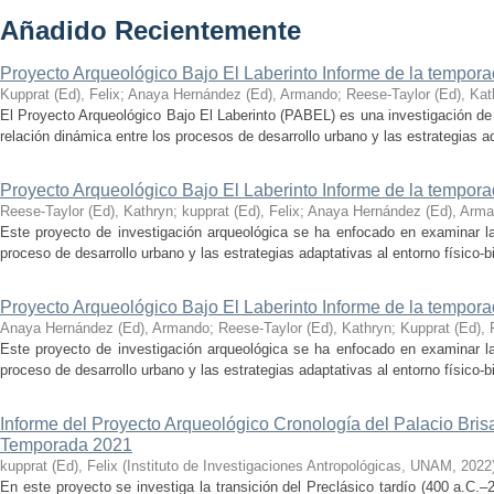
Añadido Recientemente
Proyecto Arqueológico Bajo El Laberinto Informe de la tempor
Kupprat (Ed), Felix
;
Anaya Hernández (Ed), Armando
;
Reese-Taylor (Ed), Kat
El Proyecto Arqueológico Bajo El Laberinto (PABEL) es una investigación de 
relación dinámica entre los procesos de desarrollo urbano y las estrategias ad
Proyecto Arqueológico Bajo El Laberinto Informe de la tempor
Reese-Taylor (Ed), Kathryn
;
kupprat (Ed), Felix
;
Anaya Hernández (Ed), Arm
Este proyecto de investigación arqueológica se ha enfocado en examinar la
proceso de desarrollo urbano y las estrategias adaptativas al entorno físico-bió
Proyecto Arqueológico Bajo El Laberinto Informe de la tempor
Anaya Hernández (Ed), Armando
;
Reese-Taylor (Ed), Kathryn
;
Kupprat (Ed), 
Este proyecto de investigación arqueológica se ha enfocado en examinar la
proceso de desarrollo urbano y las estrategias adaptativas al entorno físico-bió
Informe del Proyecto Arqueológico Cronología del Palacio Br
Temporada 2021
kupprat (Ed), Felix
(
Instituto de Investigaciones Antropológicas, UNAM
,
2022
En este proyecto se investiga la transición del Preclásico tardío (400 a.C.