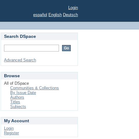
Login
español
English
Deutsch
Search DSpace
Advanced Search
Browse
All of DSpace
Communities & Collections
By Issue Date
Authors
Titles
Subjects
My Account
Login
Register