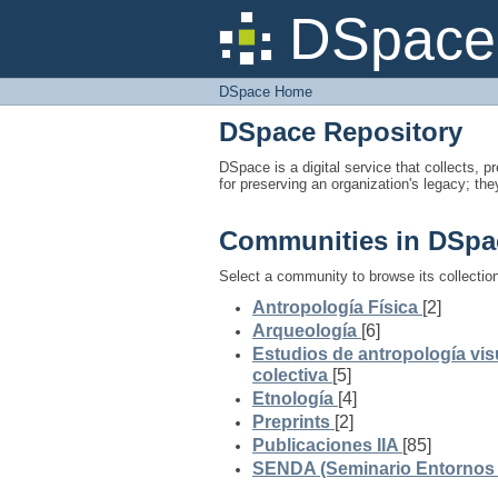
DSpace Home
DSpace 
DSpace Home
DSpace Repository
DSpace is a digital service that collects, pr
for preserving an organization's legacy; the
Communities in DSpa
Select a community to browse its collectio
Antropología Física
[2]
Arqueología
[6]
Estudios de antropología vis
colectiva
[5]
Etnología
[4]
Preprints
[2]
Publicaciones IIA
[85]
SENDA (Seminario Entornos y