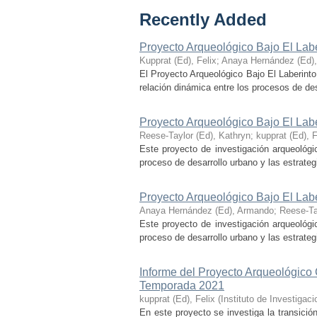
Recently Added
Proyecto Arqueológico Bajo El Lab
Kupprat (Ed), Felix
;
Anaya Hernández (Ed)
El Proyecto Arqueológico Bajo El Laberinto
relación dinámica entre los procesos de desa
Proyecto Arqueológico Bajo El Lab
Reese-Taylor (Ed), Kathryn
;
kupprat (Ed), F
Este proyecto de investigación arqueológi
proceso de desarrollo urbano y las estrategi
Proyecto Arqueológico Bajo El Lab
Anaya Hernández (Ed), Armando
;
Reese-Ta
Este proyecto de investigación arqueológi
proceso de desarrollo urbano y las estrategi
Informe del Proyecto Arqueológico
Temporada 2021
kupprat (Ed), Felix
(
Instituto de Investiga
En este proyecto se investiga la transició