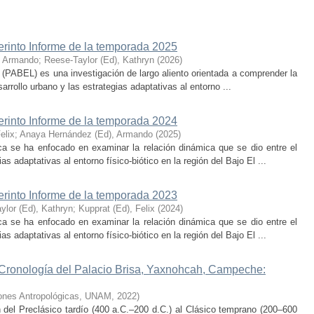
erinto Informe de la temporada 2025
, Armando
;
Reese-Taylor (Ed), Kathryn
(
2026
)
 (PABEL) es una investigación de largo aliento orientada a comprender la
rrollo urbano y las estrategias adaptativas al entorno ...
erinto Informe de la temporada 2024
elix
;
Anaya Hernández (Ed), Armando
(
2025
)
ca se ha enfocado en examinar la relación dinámica que se dio entre el
as adaptativas al entorno físico-biótico en la región del Bajo El ...
erinto Informe de la temporada 2023
ylor (Ed), Kathryn
;
Kupprat (Ed), Felix
(
2024
)
ca se ha enfocado en examinar la relación dinámica que se dio entre el
as adaptativas al entorno físico-biótico en la región del Bajo El ...
 Cronología del Palacio Brisa, Yaxnohcah, Campeche:
ciones Antropológicas, UNAM
,
2022
)
n del Preclásico tardío (400 a.C.–200 d.C.) al Clásico temprano (200–600