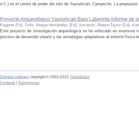
d.C.) en el centro de poder del sitio de Yaxnohcah, Campeche. La propuesta s
Proyecto Arqueológico Yaxnohcah-Bajo Laberinto Informe de 
Kupprat (Ed), Felix
;
Anaya Hernández (Ed), Armando
;
Reese-Taylor (Ed), Kat
Este proyecto de investigación arqueológica se ha enfocado en examinar la
proceso de desarrollo urbano y las estrategias adaptativas al entorno físico-bió
DSpace software
copyright © 2002-2015
DuraSpace
Contacto
|
Sugerencias