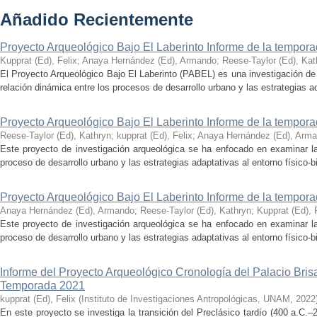
Añadido Recientemente
Proyecto Arqueológico Bajo El Laberinto Informe de la tempor
Kupprat (Ed), Felix
;
Anaya Hernández (Ed), Armando
;
Reese-Taylor (Ed), Kat
El Proyecto Arqueológico Bajo El Laberinto (PABEL) es una investigación de 
relación dinámica entre los procesos de desarrollo urbano y las estrategias ad
Proyecto Arqueológico Bajo El Laberinto Informe de la tempor
Reese-Taylor (Ed), Kathryn
;
kupprat (Ed), Felix
;
Anaya Hernández (Ed), Arm
Este proyecto de investigación arqueológica se ha enfocado en examinar la
proceso de desarrollo urbano y las estrategias adaptativas al entorno físico-bió
Proyecto Arqueológico Bajo El Laberinto Informe de la tempor
Anaya Hernández (Ed), Armando
;
Reese-Taylor (Ed), Kathryn
;
Kupprat (Ed), 
Este proyecto de investigación arqueológica se ha enfocado en examinar la
proceso de desarrollo urbano y las estrategias adaptativas al entorno físico-bió
Informe del Proyecto Arqueológico Cronología del Palacio Br
Temporada 2021
kupprat (Ed), Felix
(
Instituto de Investigaciones Antropológicas, UNAM
,
2022
En este proyecto se investiga la transición del Preclásico tardío (400 a.C.