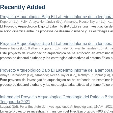
Recently Added
Proyecto Arqueológico Bajo El Laberinto Informe de la tempor
Kupprat (Ed), Felix
;
Anaya Hernández (Ed), Armando
;
Reese-Taylor (Ed), Kat
El Proyecto Arqueológico Bajo El Laberinto (PABEL) es una investigación de 
relación dinámica entre los procesos de desarrollo urbano y las estrategias ad
Proyecto Arqueológico Bajo El Laberinto Informe de la tempor
Reese-Taylor (Ed), Kathryn
;
kupprat (Ed), Felix
;
Anaya Hernández (Ed), Arm
Este proyecto de investigación arqueológica se ha enfocado en examinar la
proceso de desarrollo urbano y las estrategias adaptativas al entorno físico-bió
Proyecto Arqueológico Bajo El Laberinto Informe de la tempor
Anaya Hernández (Ed), Armando
;
Reese-Taylor (Ed), Kathryn
;
Kupprat (Ed), 
Este proyecto de investigación arqueológica se ha enfocado en examinar la
proceso de desarrollo urbano y las estrategias adaptativas al entorno físico-bió
Informe del Proyecto Arqueológico Cronología del Palacio Br
Temporada 2021
kupprat (Ed), Felix
(
Instituto de Investigaciones Antropológicas, UNAM
,
2022
En este proyecto se investiga la transición del Preclásico tardío (400 a.C.