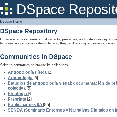
DSpace Home
DSpace Reposit
DSpace Home
DSpace Repository
DSpace is a digital service that collects, preserves, and distributes digital ma
for preserving an organization's legacy; they facilitate digital preservation a
Communities in DSpace
Select a community to browse its collections.
Antropología Física
[2]
Arqueología
[6]
Estudios de antropología visual: documentación de prá
colectiva
[5]
Etnología
[4]
Preprints
[2]
Publicaciones IIA
[85]
SENDA (Seminario Entornos y Narrativas Digitales en 