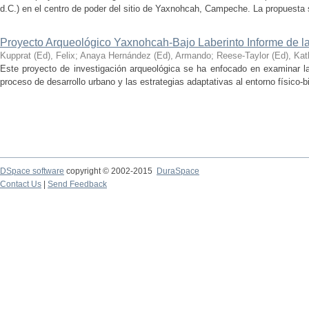
d.C.) en el centro de poder del sitio de Yaxnohcah, Campeche. La propuesta s
Proyecto Arqueológico Yaxnohcah-Bajo Laberinto Informe de 
Kupprat (Ed), Felix
;
Anaya Hernández (Ed), Armando
;
Reese-Taylor (Ed), Kat
Este proyecto de investigación arqueológica se ha enfocado en examinar la
proceso de desarrollo urbano y las estrategias adaptativas al entorno físico-bió
DSpace software
copyright © 2002-2015
DuraSpace
Contact Us
|
Send Feedback