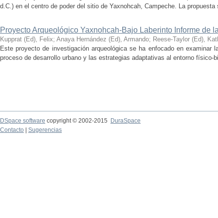
d.C.) en el centro de poder del sitio de Yaxnohcah, Campeche. La propuesta s
Proyecto Arqueológico Yaxnohcah-Bajo Laberinto Informe de 
Kupprat (Ed), Felix
;
Anaya Hernández (Ed), Armando
;
Reese-Taylor (Ed), Kat
Este proyecto de investigación arqueológica se ha enfocado en examinar la
proceso de desarrollo urbano y las estrategias adaptativas al entorno físico-bió
DSpace software
copyright © 2002-2015
DuraSpace
Contacto
|
Sugerencias