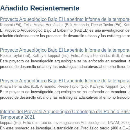
Añadido Recientemente
Proyecto Arqueológico Bajo El Laberinto Informe de la tempor
Kupprat (Ed), Felix
;
Anaya Hernández (Ed), Armando
;
Reese-Taylor (Ed), Kat
El Proyecto Arqueológico Bajo El Laberinto (PABEL) es una investigación de 
relación dinámica entre los procesos de desarrollo urbano y las estrategias ad
Proyecto Arqueológico Bajo El Laberinto Informe de la tempor
Reese-Taylor (Ed), Kathryn
;
kupprat (Ed), Felix
;
Anaya Hernández (Ed), Arm
Este proyecto de investigación arqueológica se ha enfocado en examinar la
proceso de desarrollo urbano y las estrategias adaptativas al entorno físico-bió
Proyecto Arqueológico Bajo El Laberinto Informe de la tempor
Anaya Hernández (Ed), Armando
;
Reese-Taylor (Ed), Kathryn
;
Kupprat (Ed), 
Este proyecto de investigación arqueológica se ha enfocado en examinar la
proceso de desarrollo urbano y las estrategias adaptativas al entorno físico-bió
Informe del Proyecto Arqueológico Cronología del Palacio Br
Temporada 2021
kupprat (Ed), Felix
(
Instituto de Investigaciones Antropológicas, UNAM
,
2022
En este proyecto se investiga la transición del Preclásico tardío (400 a.C.