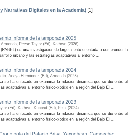
 Narrativas Digitales en la Academia)
[1]
erinto Informe de la temporada 2025
, Armando
;
Reese-Taylor (Ed), Kathryn
(
2026
)
 (PABEL) es una investigación de largo aliento orientada a comprender la
rrollo urbano y las estrategias adaptativas al entorno ...
erinto Informe de la temporada 2024
elix
;
Anaya Hernández (Ed), Armando
(
2025
)
ca se ha enfocado en examinar la relación dinámica que se dio entre el
as adaptativas al entorno físico-biótico en la región del Bajo El ...
erinto Informe de la temporada 2023
ylor (Ed), Kathryn
;
Kupprat (Ed), Felix
(
2024
)
ca se ha enfocado en examinar la relación dinámica que se dio entre el
as adaptativas al entorno físico-biótico en la región del Bajo El ...
 Cronología del Palacio Brisa, Yaxnohcah, Campeche: