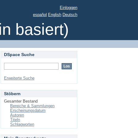
Einloggen
español
English
Deutsch
 basiert)
DSpace Suche
Erweiterte Suche
Stöbern
Gesamter Bestand
Bereiche & Sammlungen
Erscheinungsdatum
Autoren
Titeln
Schlagworten