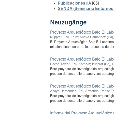
Publicaciones IIA
[85]
SENDA (Seminario Entornos y
Neuzugänge
Proyecto Arqueológico Bajo El Lab
Kupprat (Ed), Felix
;
Anaya Hernández (Ed)
El Proyecto Arqueológico Bajo El Laberinto
relación dinámica entre los procesos de desa
Proyecto Arqueológico Bajo El Lab
Reese-Taylor (Ed), Kathryn
;
kupprat (Ed), F
Este proyecto de investigación arqueológi
proceso de desarrollo urbano y las estrategi
Proyecto Arqueológico Bajo El Lab
Anaya Hernández (Ed), Armando
;
Reese-Ta
Este proyecto de investigación arqueológi
proceso de desarrollo urbano y las estrategi
Informe del Proyecto Arqueológico