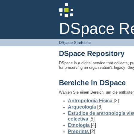
DSpace Startseite
DSpace Rep
DSpace Startseite
DSpace Repository
DSpace is a digital service that collects, pr
for preserving an organization's legacy; the
Bereiche in DSpace
Wählen Sie einen Bereich, um die enthalt
Antropología Física
[2]
Arqueología
[6]
Estudios de antropología vis
colectiva
[5]
Etnología
[4]
Preprints
[2]