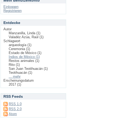
Mein Benutzerkonto
Einloggen
Registrieren
Entdecke
Autor
Manzanilla, Linda (1)
Valadéz Azúa, Raúl (1)
Schlagwort
arqueología (1)
Ceremonia (1)
Estado de México (1)
Indios de México (1)
Restos animales (1)
Rito (1)
San Juan Teotihuacán (1)
Teotihuacán (1)
... mehr
Erscheinungsdatum
2017 (1)
RSS Feeds
RSS 1.0
RSS 2.0
Atom