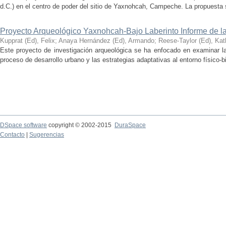
d.C.) en el centro de poder del sitio de Yaxnohcah, Campeche. La propuesta s
Proyecto Arqueológico Yaxnohcah-Bajo Laberinto Informe de 
Kupprat (Ed), Felix
;
Anaya Hernández (Ed), Armando
;
Reese-Taylor (Ed), Kat
Este proyecto de investigación arqueológica se ha enfocado en examinar la
proceso de desarrollo urbano y las estrategias adaptativas al entorno físico-bió
DSpace software
copyright © 2002-2015
DuraSpace
Contacto
|
Sugerencias