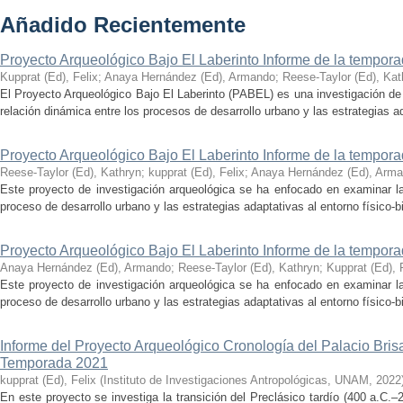
Añadido Recientemente
Proyecto Arqueológico Bajo El Laberinto Informe de la tempor
Kupprat (Ed), Felix
;
Anaya Hernández (Ed), Armando
;
Reese-Taylor (Ed), Kat
El Proyecto Arqueológico Bajo El Laberinto (PABEL) es una investigación de 
relación dinámica entre los procesos de desarrollo urbano y las estrategias ad
Proyecto Arqueológico Bajo El Laberinto Informe de la tempor
Reese-Taylor (Ed), Kathryn
;
kupprat (Ed), Felix
;
Anaya Hernández (Ed), Arm
Este proyecto de investigación arqueológica se ha enfocado en examinar la
proceso de desarrollo urbano y las estrategias adaptativas al entorno físico-bió
Proyecto Arqueológico Bajo El Laberinto Informe de la tempor
Anaya Hernández (Ed), Armando
;
Reese-Taylor (Ed), Kathryn
;
Kupprat (Ed), 
Este proyecto de investigación arqueológica se ha enfocado en examinar la
proceso de desarrollo urbano y las estrategias adaptativas al entorno físico-bió
Informe del Proyecto Arqueológico Cronología del Palacio Br
Temporada 2021
kupprat (Ed), Felix
(
Instituto de Investigaciones Antropológicas, UNAM
,
2022
En este proyecto se investiga la transición del Preclásico tardío (400 a.C.