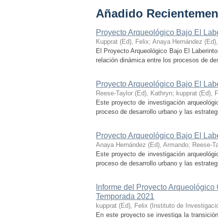
Añadido Recientemen
Proyecto Arqueológico Bajo El Lab
Kupprat (Ed), Felix
;
Anaya Hernández (Ed)
El Proyecto Arqueológico Bajo El Laberinto
relación dinámica entre los procesos de desa
Proyecto Arqueológico Bajo El Lab
Reese-Taylor (Ed), Kathryn
;
kupprat (Ed), F
Este proyecto de investigación arqueológi
proceso de desarrollo urbano y las estrategi
Proyecto Arqueológico Bajo El Lab
Anaya Hernández (Ed), Armando
;
Reese-Ta
Este proyecto de investigación arqueológi
proceso de desarrollo urbano y las estrategi
Informe del Proyecto Arqueológico
Temporada 2021
kupprat (Ed), Felix
(
Instituto de Investiga
En este proyecto se investiga la transició