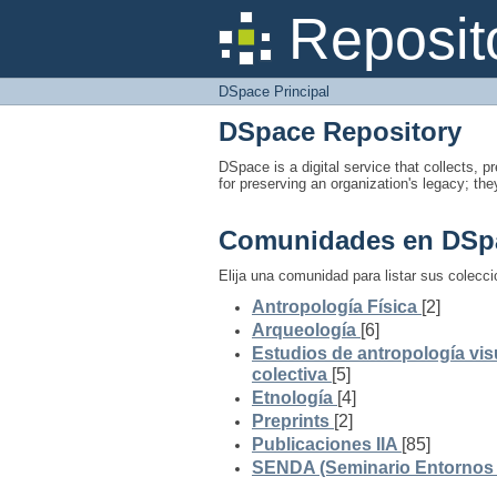
DSpace Principal
Reposit
DSpace Principal
DSpace Repository
DSpace is a digital service that collects, pr
for preserving an organization's legacy; the
Comunidades en DSp
Elija una comunidad para listar sus colecc
Antropología Física
[2]
Arqueología
[6]
Estudios de antropología vis
colectiva
[5]
Etnología
[4]
Preprints
[2]
Publicaciones IIA
[85]
SENDA (Seminario Entornos y