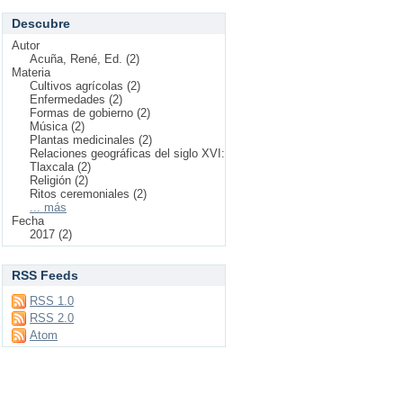
Descubre
Autor
Acuña, René, Ed. (2)
Materia
Cultivos agrícolas (2)
Enfermedades (2)
Formas de gobierno (2)
Música (2)
Plantas medicinales (2)
Relaciones geográficas del siglo XVI:
Tlaxcala (2)
Religión (2)
Ritos ceremoniales (2)
... más
Fecha
2017 (2)
RSS Feeds
RSS 1.0
RSS 2.0
Atom