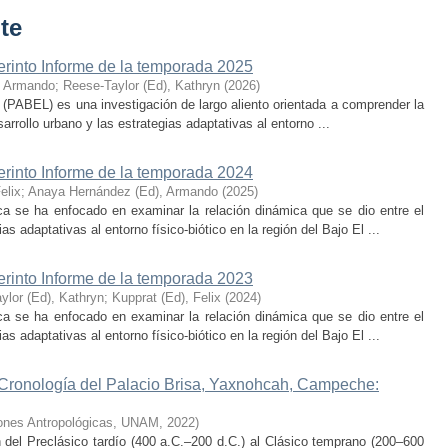
te
erinto Informe de la temporada 2025
, Armando
;
Reese-Taylor (Ed), Kathryn
(
2026
)
 (PABEL) es una investigación de largo aliento orientada a comprender la
rrollo urbano y las estrategias adaptativas al entorno ...
erinto Informe de la temporada 2024
elix
;
Anaya Hernández (Ed), Armando
(
2025
)
ca se ha enfocado en examinar la relación dinámica que se dio entre el
as adaptativas al entorno físico-biótico en la región del Bajo El ...
erinto Informe de la temporada 2023
ylor (Ed), Kathryn
;
Kupprat (Ed), Felix
(
2024
)
ca se ha enfocado en examinar la relación dinámica que se dio entre el
as adaptativas al entorno físico-biótico en la región del Bajo El ...
 Cronología del Palacio Brisa, Yaxnohcah, Campeche:
ciones Antropológicas, UNAM
,
2022
)
n del Preclásico tardío (400 a.C.–200 d.C.) al Clásico temprano (200–600