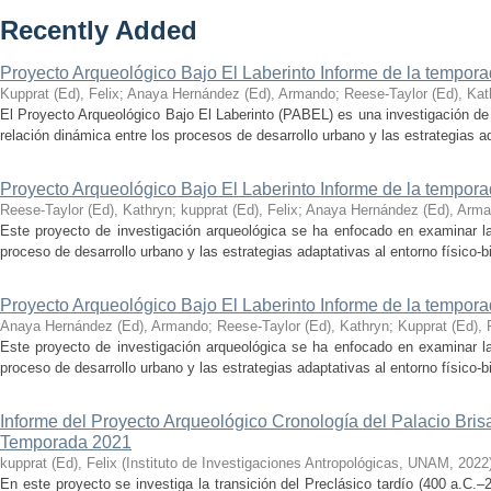
Recently Added
Proyecto Arqueológico Bajo El Laberinto Informe de la tempor
Kupprat (Ed), Felix
;
Anaya Hernández (Ed), Armando
;
Reese-Taylor (Ed), Kat
El Proyecto Arqueológico Bajo El Laberinto (PABEL) es una investigación de 
relación dinámica entre los procesos de desarrollo urbano y las estrategias ad
Proyecto Arqueológico Bajo El Laberinto Informe de la tempor
Reese-Taylor (Ed), Kathryn
;
kupprat (Ed), Felix
;
Anaya Hernández (Ed), Arm
Este proyecto de investigación arqueológica se ha enfocado en examinar la
proceso de desarrollo urbano y las estrategias adaptativas al entorno físico-bió
Proyecto Arqueológico Bajo El Laberinto Informe de la tempor
Anaya Hernández (Ed), Armando
;
Reese-Taylor (Ed), Kathryn
;
Kupprat (Ed), 
Este proyecto de investigación arqueológica se ha enfocado en examinar la
proceso de desarrollo urbano y las estrategias adaptativas al entorno físico-bió
Informe del Proyecto Arqueológico Cronología del Palacio Br
Temporada 2021
kupprat (Ed), Felix
(
Instituto de Investigaciones Antropológicas, UNAM
,
2022
En este proyecto se investiga la transición del Preclásico tardío (400 a.C.