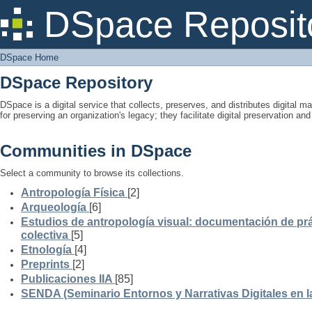
DSpace Home
DSpace Reposit
DSpace Home
DSpace Repository
DSpace is a digital service that collects, preserves, and distributes digital ma
for preserving an organization's legacy; they facilitate digital preservation a
Communities in DSpace
Select a community to browse its collections.
Antropología Física
[2]
Arqueología
[6]
Estudios de antropología visual: documentación de prá
colectiva
[5]
Etnología
[4]
Preprints
[2]
Publicaciones IIA
[85]
SENDA (Seminario Entornos y Narrativas Digitales en 