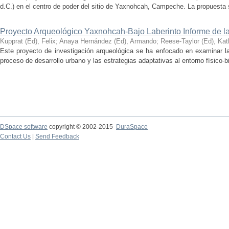
d.C.) en el centro de poder del sitio de Yaxnohcah, Campeche. La propuesta s
Proyecto Arqueológico Yaxnohcah-Bajo Laberinto Informe de 
Kupprat (Ed), Felix
;
Anaya Hernández (Ed), Armando
;
Reese-Taylor (Ed), Kat
Este proyecto de investigación arqueológica se ha enfocado en examinar la
proceso de desarrollo urbano y las estrategias adaptativas al entorno físico-bió
DSpace software
copyright © 2002-2015
DuraSpace
Contact Us
|
Send Feedback