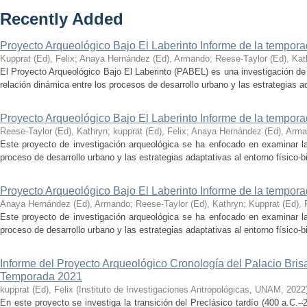
Recently Added
Proyecto Arqueológico Bajo El Laberinto Informe de la tempor
Kupprat (Ed), Felix
;
Anaya Hernández (Ed), Armando
;
Reese-Taylor (Ed), Kat
El Proyecto Arqueológico Bajo El Laberinto (PABEL) es una investigación de 
relación dinámica entre los procesos de desarrollo urbano y las estrategias ad
Proyecto Arqueológico Bajo El Laberinto Informe de la tempor
Reese-Taylor (Ed), Kathryn
;
kupprat (Ed), Felix
;
Anaya Hernández (Ed), Arm
Este proyecto de investigación arqueológica se ha enfocado en examinar la
proceso de desarrollo urbano y las estrategias adaptativas al entorno físico-bió
Proyecto Arqueológico Bajo El Laberinto Informe de la tempor
Anaya Hernández (Ed), Armando
;
Reese-Taylor (Ed), Kathryn
;
Kupprat (Ed), 
Este proyecto de investigación arqueológica se ha enfocado en examinar la
proceso de desarrollo urbano y las estrategias adaptativas al entorno físico-bió
Informe del Proyecto Arqueológico Cronología del Palacio Br
Temporada 2021
kupprat (Ed), Felix
(
Instituto de Investigaciones Antropológicas, UNAM
,
2022
En este proyecto se investiga la transición del Preclásico tardío (400 a.C.