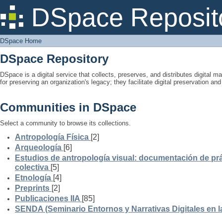
DSpace Home
DSpace Reposit
DSpace Home
DSpace Repository
DSpace is a digital service that collects, preserves, and distributes digital ma
for preserving an organization's legacy; they facilitate digital preservation a
Communities in DSpace
Select a community to browse its collections.
Antropología Física
[2]
Arqueología
[6]
Estudios de antropología visual: documentación de prá
colectiva
[5]
Etnología
[4]
Preprints
[2]
Publicaciones IIA
[85]
SENDA (Seminario Entornos y Narrativas Digitales en 