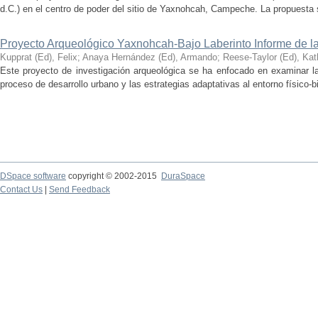
d.C.) en el centro de poder del sitio de Yaxnohcah, Campeche. La propuesta s
Proyecto Arqueológico Yaxnohcah-Bajo Laberinto Informe de 
Kupprat (Ed), Felix
;
Anaya Hernández (Ed), Armando
;
Reese-Taylor (Ed), Kat
Este proyecto de investigación arqueológica se ha enfocado en examinar la
proceso de desarrollo urbano y las estrategias adaptativas al entorno físico-bió
DSpace software
copyright © 2002-2015
DuraSpace
Contact Us
|
Send Feedback