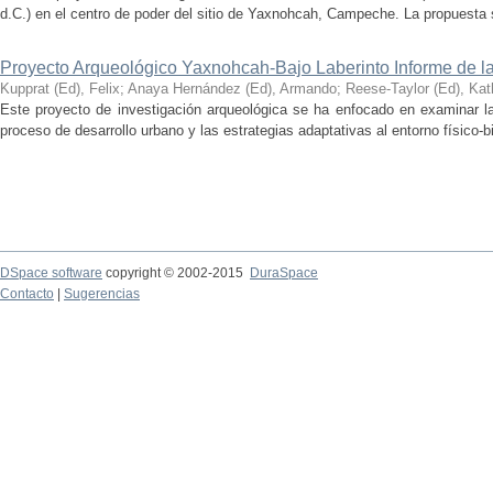
d.C.) en el centro de poder del sitio de Yaxnohcah, Campeche. La propuesta s
Proyecto Arqueológico Yaxnohcah-Bajo Laberinto Informe de 
Kupprat (Ed), Felix
;
Anaya Hernández (Ed), Armando
;
Reese-Taylor (Ed), Kat
Este proyecto de investigación arqueológica se ha enfocado en examinar la
proceso de desarrollo urbano y las estrategias adaptativas al entorno físico-bió
DSpace software
copyright © 2002-2015
DuraSpace
Contacto
|
Sugerencias