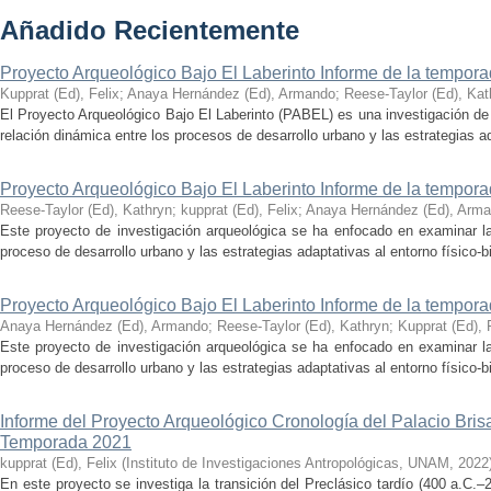
Añadido Recientemente
Proyecto Arqueológico Bajo El Laberinto Informe de la tempor
Kupprat (Ed), Felix
;
Anaya Hernández (Ed), Armando
;
Reese-Taylor (Ed), Kat
El Proyecto Arqueológico Bajo El Laberinto (PABEL) es una investigación de 
relación dinámica entre los procesos de desarrollo urbano y las estrategias ad
Proyecto Arqueológico Bajo El Laberinto Informe de la tempor
Reese-Taylor (Ed), Kathryn
;
kupprat (Ed), Felix
;
Anaya Hernández (Ed), Arm
Este proyecto de investigación arqueológica se ha enfocado en examinar la
proceso de desarrollo urbano y las estrategias adaptativas al entorno físico-bió
Proyecto Arqueológico Bajo El Laberinto Informe de la tempor
Anaya Hernández (Ed), Armando
;
Reese-Taylor (Ed), Kathryn
;
Kupprat (Ed), 
Este proyecto de investigación arqueológica se ha enfocado en examinar la
proceso de desarrollo urbano y las estrategias adaptativas al entorno físico-bió
Informe del Proyecto Arqueológico Cronología del Palacio Br
Temporada 2021
kupprat (Ed), Felix
(
Instituto de Investigaciones Antropológicas, UNAM
,
2022
En este proyecto se investiga la transición del Preclásico tardío (400 a.C.