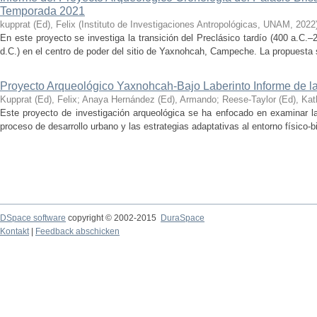
Temporada 2021
kupprat (Ed), Felix
(
Instituto de Investigaciones Antropológicas, UNAM
,
2022
En este proyecto se investiga la transición del Preclásico tardío (400 a.C.
d.C.) en el centro de poder del sitio de Yaxnohcah, Campeche. La propuesta s
Proyecto Arqueológico Yaxnohcah-Bajo Laberinto Informe de 
Kupprat (Ed), Felix
;
Anaya Hernández (Ed), Armando
;
Reese-Taylor (Ed), Kat
Este proyecto de investigación arqueológica se ha enfocado en examinar la
proceso de desarrollo urbano y las estrategias adaptativas al entorno físico-bió
DSpace software
copyright © 2002-2015
DuraSpace
Kontakt
|
Feedback abschicken