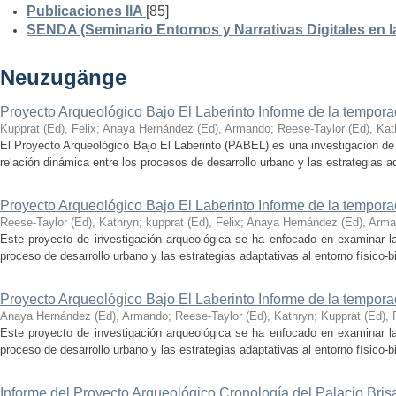
Publicaciones IIA
[85]
SENDA (Seminario Entornos y Narrativas Digitales en 
Neuzugänge
Proyecto Arqueológico Bajo El Laberinto Informe de la tempor
Kupprat (Ed), Felix
;
Anaya Hernández (Ed), Armando
;
Reese-Taylor (Ed), Kat
El Proyecto Arqueológico Bajo El Laberinto (PABEL) es una investigación de 
relación dinámica entre los procesos de desarrollo urbano y las estrategias ad
Proyecto Arqueológico Bajo El Laberinto Informe de la tempor
Reese-Taylor (Ed), Kathryn
;
kupprat (Ed), Felix
;
Anaya Hernández (Ed), Arm
Este proyecto de investigación arqueológica se ha enfocado en examinar la
proceso de desarrollo urbano y las estrategias adaptativas al entorno físico-bió
Proyecto Arqueológico Bajo El Laberinto Informe de la tempor
Anaya Hernández (Ed), Armando
;
Reese-Taylor (Ed), Kathryn
;
Kupprat (Ed), 
Este proyecto de investigación arqueológica se ha enfocado en examinar la
proceso de desarrollo urbano y las estrategias adaptativas al entorno físico-bió
Informe del Proyecto Arqueológico Cronología del Palacio Br