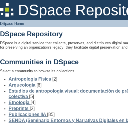
DSpace Home
DSpace Reposit
DSpace Home
DSpace Repository
DSpace is a digital service that collects, preserves, and distributes digital ma
for preserving an organization's legacy; they facilitate digital preservation a
Communities in DSpace
Select a community to browse its collections.
Antropología Física
[2]
Arqueología
[6]
Estudios de antropología visual: documentación de prá
colectiva
[5]
Etnología
[4]
Preprints
[2]
Publicaciones IIA
[85]
SENDA (Seminario Entornos y Narrativas Digitales en 