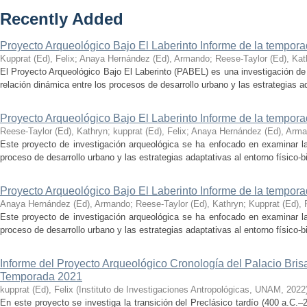
Recently Added
Proyecto Arqueológico Bajo El Laberinto Informe de la tempor
Kupprat (Ed), Felix
;
Anaya Hernández (Ed), Armando
;
Reese-Taylor (Ed), Kat
El Proyecto Arqueológico Bajo El Laberinto (PABEL) es una investigación de 
relación dinámica entre los procesos de desarrollo urbano y las estrategias ad
Proyecto Arqueológico Bajo El Laberinto Informe de la tempor
Reese-Taylor (Ed), Kathryn
;
kupprat (Ed), Felix
;
Anaya Hernández (Ed), Arm
Este proyecto de investigación arqueológica se ha enfocado en examinar la
proceso de desarrollo urbano y las estrategias adaptativas al entorno físico-bió
Proyecto Arqueológico Bajo El Laberinto Informe de la tempor
Anaya Hernández (Ed), Armando
;
Reese-Taylor (Ed), Kathryn
;
Kupprat (Ed), 
Este proyecto de investigación arqueológica se ha enfocado en examinar la
proceso de desarrollo urbano y las estrategias adaptativas al entorno físico-bió
Informe del Proyecto Arqueológico Cronología del Palacio Br
Temporada 2021
kupprat (Ed), Felix
(
Instituto de Investigaciones Antropológicas, UNAM
,
2022
En este proyecto se investiga la transición del Preclásico tardío (400 a.C.