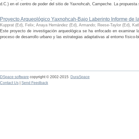
d.C.) en el centro de poder del sitio de Yaxnohcah, Campeche. La propuesta s
Proyecto Arqueológico Yaxnohcah-Bajo Laberinto Informe de 
Kupprat (Ed), Felix
;
Anaya Hernández (Ed), Armando
;
Reese-Taylor (Ed), Kat
Este proyecto de investigación arqueológica se ha enfocado en examinar la
proceso de desarrollo urbano y las estrategias adaptativas al entorno físico-bió
DSpace software
copyright © 2002-2015
DuraSpace
Contact Us
|
Send Feedback