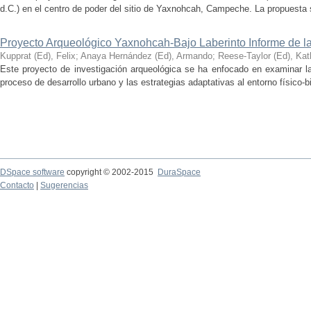
d.C.) en el centro de poder del sitio de Yaxnohcah, Campeche. La propuesta s
Proyecto Arqueológico Yaxnohcah-Bajo Laberinto Informe de 
Kupprat (Ed), Felix
;
Anaya Hernández (Ed), Armando
;
Reese-Taylor (Ed), Kat
Este proyecto de investigación arqueológica se ha enfocado en examinar la
proceso de desarrollo urbano y las estrategias adaptativas al entorno físico-bió
DSpace software
copyright © 2002-2015
DuraSpace
Contacto
|
Sugerencias