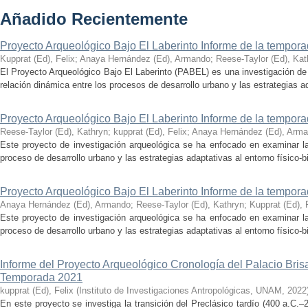
Añadido Recientemente
Proyecto Arqueológico Bajo El Laberinto Informe de la tempor
Kupprat (Ed), Felix
;
Anaya Hernández (Ed), Armando
;
Reese-Taylor (Ed), Kat
El Proyecto Arqueológico Bajo El Laberinto (PABEL) es una investigación de 
relación dinámica entre los procesos de desarrollo urbano y las estrategias ad
Proyecto Arqueológico Bajo El Laberinto Informe de la tempor
Reese-Taylor (Ed), Kathryn
;
kupprat (Ed), Felix
;
Anaya Hernández (Ed), Arm
Este proyecto de investigación arqueológica se ha enfocado en examinar la
proceso de desarrollo urbano y las estrategias adaptativas al entorno físico-bió
Proyecto Arqueológico Bajo El Laberinto Informe de la tempor
Anaya Hernández (Ed), Armando
;
Reese-Taylor (Ed), Kathryn
;
Kupprat (Ed), 
Este proyecto de investigación arqueológica se ha enfocado en examinar la
proceso de desarrollo urbano y las estrategias adaptativas al entorno físico-bió
Informe del Proyecto Arqueológico Cronología del Palacio Br
Temporada 2021
kupprat (Ed), Felix
(
Instituto de Investigaciones Antropológicas, UNAM
,
2022
En este proyecto se investiga la transición del Preclásico tardío (400 a.C.