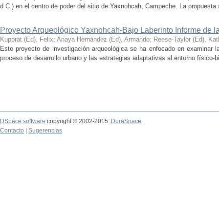
d.C.) en el centro de poder del sitio de Yaxnohcah, Campeche. La propuesta s
Proyecto Arqueológico Yaxnohcah-Bajo Laberinto Informe de 
Kupprat (Ed), Felix
;
Anaya Hernández (Ed), Armando
;
Reese-Taylor (Ed), Kat
Este proyecto de investigación arqueológica se ha enfocado en examinar la
proceso de desarrollo urbano y las estrategias adaptativas al entorno físico-bió
DSpace software
copyright © 2002-2015
DuraSpace
Contacto
|
Sugerencias