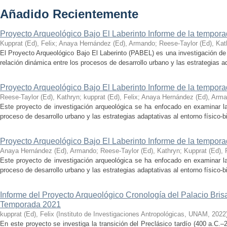
Añadido Recientemente
Proyecto Arqueológico Bajo El Laberinto Informe de la tempor
Kupprat (Ed), Felix
;
Anaya Hernández (Ed), Armando
;
Reese-Taylor (Ed), Kat
El Proyecto Arqueológico Bajo El Laberinto (PABEL) es una investigación de 
relación dinámica entre los procesos de desarrollo urbano y las estrategias ad
Proyecto Arqueológico Bajo El Laberinto Informe de la tempor
Reese-Taylor (Ed), Kathryn
;
kupprat (Ed), Felix
;
Anaya Hernández (Ed), Arm
Este proyecto de investigación arqueológica se ha enfocado en examinar la
proceso de desarrollo urbano y las estrategias adaptativas al entorno físico-bió
Proyecto Arqueológico Bajo El Laberinto Informe de la tempor
Anaya Hernández (Ed), Armando
;
Reese-Taylor (Ed), Kathryn
;
Kupprat (Ed), 
Este proyecto de investigación arqueológica se ha enfocado en examinar la
proceso de desarrollo urbano y las estrategias adaptativas al entorno físico-bió
Informe del Proyecto Arqueológico Cronología del Palacio Br
Temporada 2021
kupprat (Ed), Felix
(
Instituto de Investigaciones Antropológicas, UNAM
,
2022
En este proyecto se investiga la transición del Preclásico tardío (400 a.C.