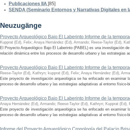
Publicaciones IIA
[85]
SENDA (Seminario Entornos y Narrativas Digitales en 
Neuzugänge
Proyecto Arqueológico Bajo El Laberinto Informe de la tempor
Kupprat (Ed), Felix
;
Anaya Hernández (Ed), Armando
;
Reese-Taylor (Ed), Kat
El Proyecto Arqueológico Bajo El Laberinto (PABEL) es una investigación de 
relación dinámica entre los procesos de desarrollo urbano y las estrategias ad
Proyecto Arqueológico Bajo El Laberinto Informe de la tempor
Reese-Taylor (Ed), Kathryn
;
kupprat (Ed), Felix
;
Anaya Hernández (Ed), Arm
Este proyecto de investigación arqueológica se ha enfocado en examinar la
proceso de desarrollo urbano y las estrategias adaptativas al entorno físico-bió
Proyecto Arqueológico Bajo El Laberinto Informe de la tempor
Anaya Hernández (Ed), Armando
;
Reese-Taylor (Ed), Kathryn
;
Kupprat (Ed), 
Este proyecto de investigación arqueológica se ha enfocado en examinar la
proceso de desarrollo urbano y las estrategias adaptativas al entorno físico-bió
Informe del Proyecto Arqueológico Cronología del Palacio Br