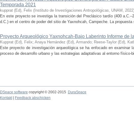
Temporada 2021
kupprat (Ed), Felix
(
Instituto de Investigaciones Antropológicas, UNAM
,
2022
En este proyecto se investiga la transición del Preclásico tardío (400 a.C.
d.C.) en el centro de poder del sitio de Yaxnohcah, Campeche. La propuesta s
Proyecto Arqueológico Yaxnohcah-Bajo Laberinto Informe de 
Kupprat (Ed), Felix
;
Anaya Hernández (Ed), Armando
;
Reese-Taylor (Ed), Kat
Este proyecto de investigación arqueológica se ha enfocado en examinar la
proceso de desarrollo urbano y las estrategias adaptativas al entorno físico-bió
DSpace software
copyright © 2002-2015
DuraSpace
Kontakt
|
Feedback abschicken