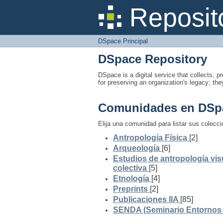
DSpace Principal
Reposit
DSpace Principal
DSpace Repository
DSpace is a digital service that collects, pr
for preserving an organization's legacy; the
Comunidades en DSp
Elija una comunidad para listar sus colecc
Antropología Física
[2]
Arqueología
[6]
Estudios de antropología vis
colectiva
[5]
Etnología
[4]
Preprints
[2]
Publicaciones IIA
[85]
SENDA (Seminario Entornos y