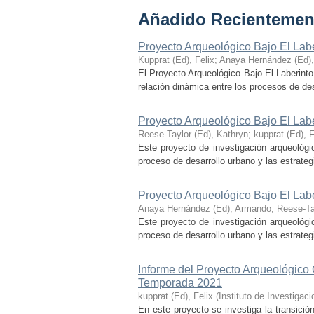
Añadido Recientemen
Proyecto Arqueológico Bajo El Lab
Kupprat (Ed), Felix
;
Anaya Hernández (Ed)
El Proyecto Arqueológico Bajo El Laberinto
relación dinámica entre los procesos de desa
Proyecto Arqueológico Bajo El Lab
Reese-Taylor (Ed), Kathryn
;
kupprat (Ed), F
Este proyecto de investigación arqueológi
proceso de desarrollo urbano y las estrategi
Proyecto Arqueológico Bajo El Lab
Anaya Hernández (Ed), Armando
;
Reese-Ta
Este proyecto de investigación arqueológi
proceso de desarrollo urbano y las estrategi
Informe del Proyecto Arqueológico
Temporada 2021
kupprat (Ed), Felix
(
Instituto de Investiga
En este proyecto se investiga la transició