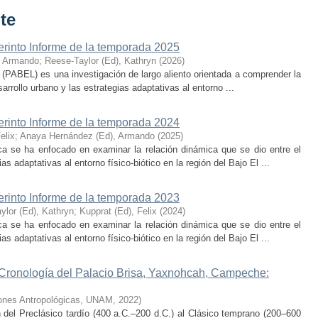
te
erinto Informe de la temporada 2025
, Armando
;
Reese-Taylor (Ed), Kathryn
(
2026
)
 (PABEL) es una investigación de largo aliento orientada a comprender la
rrollo urbano y las estrategias adaptativas al entorno ...
erinto Informe de la temporada 2024
elix
;
Anaya Hernández (Ed), Armando
(
2025
)
ca se ha enfocado en examinar la relación dinámica que se dio entre el
as adaptativas al entorno físico-biótico en la región del Bajo El ...
erinto Informe de la temporada 2023
ylor (Ed), Kathryn
;
Kupprat (Ed), Felix
(
2024
)
ca se ha enfocado en examinar la relación dinámica que se dio entre el
as adaptativas al entorno físico-biótico en la región del Bajo El ...
 Cronología del Palacio Brisa, Yaxnohcah, Campeche:
ciones Antropológicas, UNAM
,
2022
)
n del Preclásico tardío (400 a.C.–200 d.C.) al Clásico temprano (200–600