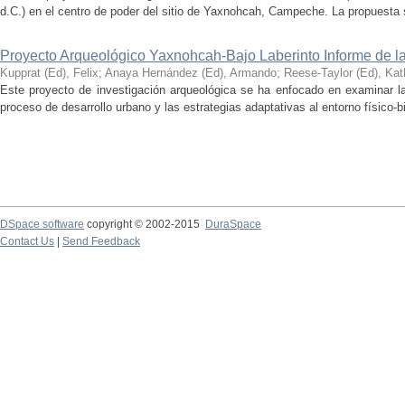
d.C.) en el centro de poder del sitio de Yaxnohcah, Campeche. La propuesta s
Proyecto Arqueológico Yaxnohcah-Bajo Laberinto Informe de 
Kupprat (Ed), Felix
;
Anaya Hernández (Ed), Armando
;
Reese-Taylor (Ed), Kat
Este proyecto de investigación arqueológica se ha enfocado en examinar la
proceso de desarrollo urbano y las estrategias adaptativas al entorno físico-bió
DSpace software
copyright © 2002-2015
DuraSpace
Contact Us
|
Send Feedback