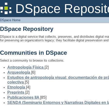
DSpace Home
DSpace Reposit
DSpace Home
DSpace Repository
DSpace is a digital service that collects, preserves, and distributes digital ma
for preserving an organization's legacy; they facilitate digital preservation a
Communities in DSpace
Select a community to browse its collections.
Antropología Física
[2]
Arqueología
[6]
Estudios de antropología visual: documentación de prá
colectiva
[5]
Etnología
[4]
Preprints
[2]
Publicaciones IIA
[85]
SENDA (Seminario Entornos y Narrativas Digitales en 