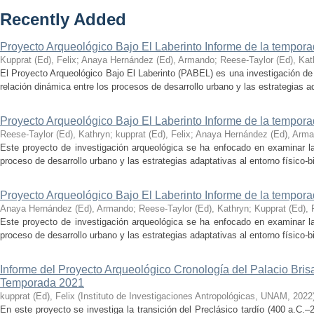
Recently Added
Proyecto Arqueológico Bajo El Laberinto Informe de la tempor
Kupprat (Ed), Felix
;
Anaya Hernández (Ed), Armando
;
Reese-Taylor (Ed), Kat
El Proyecto Arqueológico Bajo El Laberinto (PABEL) es una investigación de 
relación dinámica entre los procesos de desarrollo urbano y las estrategias ad
Proyecto Arqueológico Bajo El Laberinto Informe de la tempor
Reese-Taylor (Ed), Kathryn
;
kupprat (Ed), Felix
;
Anaya Hernández (Ed), Arm
Este proyecto de investigación arqueológica se ha enfocado en examinar la
proceso de desarrollo urbano y las estrategias adaptativas al entorno físico-bió
Proyecto Arqueológico Bajo El Laberinto Informe de la tempor
Anaya Hernández (Ed), Armando
;
Reese-Taylor (Ed), Kathryn
;
Kupprat (Ed), 
Este proyecto de investigación arqueológica se ha enfocado en examinar la
proceso de desarrollo urbano y las estrategias adaptativas al entorno físico-bió
Informe del Proyecto Arqueológico Cronología del Palacio Br
Temporada 2021
kupprat (Ed), Felix
(
Instituto de Investigaciones Antropológicas, UNAM
,
2022
En este proyecto se investiga la transición del Preclásico tardío (400 a.C.