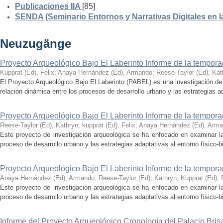
Publicaciones IIA
[85]
SENDA (Seminario Entornos y Narrativas Digitales en 
Neuzugänge
Proyecto Arqueológico Bajo El Laberinto Informe de la tempor
Kupprat (Ed), Felix
;
Anaya Hernández (Ed), Armando
;
Reese-Taylor (Ed), Kat
El Proyecto Arqueológico Bajo El Laberinto (PABEL) es una investigación de 
relación dinámica entre los procesos de desarrollo urbano y las estrategias ad
Proyecto Arqueológico Bajo El Laberinto Informe de la tempor
Reese-Taylor (Ed), Kathryn
;
kupprat (Ed), Felix
;
Anaya Hernández (Ed), Arm
Este proyecto de investigación arqueológica se ha enfocado en examinar la
proceso de desarrollo urbano y las estrategias adaptativas al entorno físico-bió
Proyecto Arqueológico Bajo El Laberinto Informe de la tempor
Anaya Hernández (Ed), Armando
;
Reese-Taylor (Ed), Kathryn
;
Kupprat (Ed), 
Este proyecto de investigación arqueológica se ha enfocado en examinar la
proceso de desarrollo urbano y las estrategias adaptativas al entorno físico-bió
Informe del Proyecto Arqueológico Cronología del Palacio Br