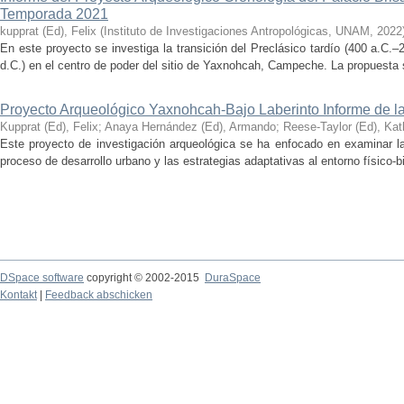
Temporada 2021
kupprat (Ed), Felix
(
Instituto de Investigaciones Antropológicas, UNAM
,
2022
En este proyecto se investiga la transición del Preclásico tardío (400 a.C.
d.C.) en el centro de poder del sitio de Yaxnohcah, Campeche. La propuesta s
Proyecto Arqueológico Yaxnohcah-Bajo Laberinto Informe de 
Kupprat (Ed), Felix
;
Anaya Hernández (Ed), Armando
;
Reese-Taylor (Ed), Kat
Este proyecto de investigación arqueológica se ha enfocado en examinar la
proceso de desarrollo urbano y las estrategias adaptativas al entorno físico-bió
DSpace software
copyright © 2002-2015
DuraSpace
Kontakt
|
Feedback abschicken