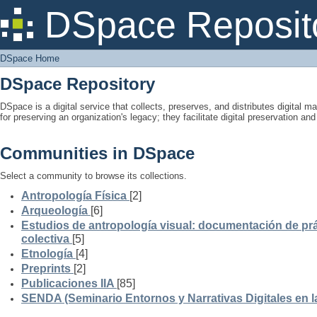
DSpace Home
DSpace Reposit
DSpace Home
DSpace Repository
DSpace is a digital service that collects, preserves, and distributes digital ma
for preserving an organization's legacy; they facilitate digital preservation a
Communities in DSpace
Select a community to browse its collections.
Antropología Física
[2]
Arqueología
[6]
Estudios de antropología visual: documentación de prá
colectiva
[5]
Etnología
[4]
Preprints
[2]
Publicaciones IIA
[85]
SENDA (Seminario Entornos y Narrativas Digitales en 