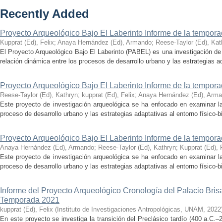
Recently Added
Proyecto Arqueológico Bajo El Laberinto Informe de la tempor
Kupprat (Ed), Felix
;
Anaya Hernández (Ed), Armando
;
Reese-Taylor (Ed), Kat
El Proyecto Arqueológico Bajo El Laberinto (PABEL) es una investigación de 
relación dinámica entre los procesos de desarrollo urbano y las estrategias ad
Proyecto Arqueológico Bajo El Laberinto Informe de la tempor
Reese-Taylor (Ed), Kathryn
;
kupprat (Ed), Felix
;
Anaya Hernández (Ed), Arm
Este proyecto de investigación arqueológica se ha enfocado en examinar la
proceso de desarrollo urbano y las estrategias adaptativas al entorno físico-bió
Proyecto Arqueológico Bajo El Laberinto Informe de la tempor
Anaya Hernández (Ed), Armando
;
Reese-Taylor (Ed), Kathryn
;
Kupprat (Ed), 
Este proyecto de investigación arqueológica se ha enfocado en examinar la
proceso de desarrollo urbano y las estrategias adaptativas al entorno físico-bió
Informe del Proyecto Arqueológico Cronología del Palacio Br
Temporada 2021
kupprat (Ed), Felix
(
Instituto de Investigaciones Antropológicas, UNAM
,
2022
En este proyecto se investiga la transición del Preclásico tardío (400 a.C.