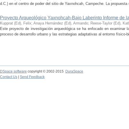
d.C.) en el centro de poder del sitio de Yaxnohcah, Campeche. La propuesta s
Proyecto Arqueológico Yaxnohcah-Bajo Laberinto Informe de 
Kupprat (Ed), Felix
;
Anaya Hernández (Ed), Armando
;
Reese-Taylor (Ed), Kat
Este proyecto de investigación arqueológica se ha enfocado en examinar la
proceso de desarrollo urbano y las estrategias adaptativas al entorno físico-bió
DSpace software
copyright © 2002-2015
DuraSpace
Contact Us
|
Send Feedback