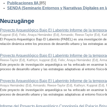
Publicaciones IIA
[85]
SENDA (Seminario Entornos y Narrativas Digitales en 
Neuzugänge
Proyecto Arqueológico Bajo El Laberinto Informe de la tempor
Kupprat (Ed), Felix
;
Anaya Hernández (Ed), Armando
;
Reese-Taylor (Ed), Kat
El Proyecto Arqueológico Bajo El Laberinto (PABEL) es una investigación de 
relación dinámica entre los procesos de desarrollo urbano y las estrategias ad
Proyecto Arqueológico Bajo El Laberinto Informe de la tempor
Reese-Taylor (Ed), Kathryn
;
kupprat (Ed), Felix
;
Anaya Hernández (Ed), Arm
Este proyecto de investigación arqueológica se ha enfocado en examinar la
proceso de desarrollo urbano y las estrategias adaptativas al entorno físico-bió
Proyecto Arqueológico Bajo El Laberinto Informe de la tempor
Anaya Hernández (Ed), Armando
;
Reese-Taylor (Ed), Kathryn
;
Kupprat (Ed), 
Este proyecto de investigación arqueológica se ha enfocado en examinar la
proceso de desarrollo urbano y las estrategias adaptativas al entorno físico-bió
Informe del Proyecto Arqueológico Cronología del Palacio Br