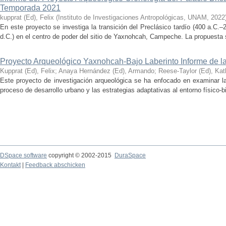
Temporada 2021
kupprat (Ed), Felix
(
Instituto de Investigaciones Antropológicas, UNAM
,
2022
En este proyecto se investiga la transición del Preclásico tardío (400 a.C.
d.C.) en el centro de poder del sitio de Yaxnohcah, Campeche. La propuesta s
Proyecto Arqueológico Yaxnohcah-Bajo Laberinto Informe de 
Kupprat (Ed), Felix
;
Anaya Hernández (Ed), Armando
;
Reese-Taylor (Ed), Kat
Este proyecto de investigación arqueológica se ha enfocado en examinar la
proceso de desarrollo urbano y las estrategias adaptativas al entorno físico-bió
DSpace software
copyright © 2002-2015
DuraSpace
Kontakt
|
Feedback abschicken