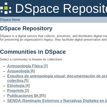
DSpace Home
DSpace Reposit
DSpace Home
DSpace Repository
DSpace is a digital service that collects, preserves, and distributes digital ma
for preserving an organization's legacy; they facilitate digital preservation a
Communities in DSpace
Select a community to browse its collections.
Antropología Física
[2]
Arqueología
[6]
Estudios de antropología visual: documentación de prá
colectiva
[5]
Etnología
[4]
Preprints
[2]
Publicaciones IIA
[85]
SENDA (Seminario Entornos y Narrativas Digitales en 