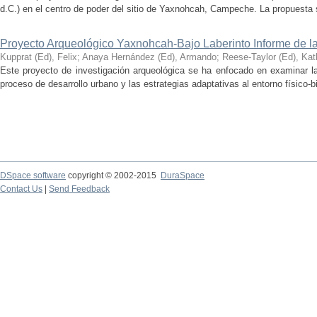
d.C.) en el centro de poder del sitio de Yaxnohcah, Campeche. La propuesta s
Proyecto Arqueológico Yaxnohcah-Bajo Laberinto Informe de 
Kupprat (Ed), Felix
;
Anaya Hernández (Ed), Armando
;
Reese-Taylor (Ed), Kat
Este proyecto de investigación arqueológica se ha enfocado en examinar la
proceso de desarrollo urbano y las estrategias adaptativas al entorno físico-bió
DSpace software
copyright © 2002-2015
DuraSpace
Contact Us
|
Send Feedback