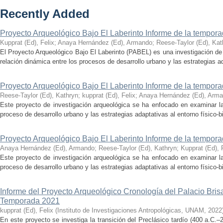
Recently Added
Proyecto Arqueológico Bajo El Laberinto Informe de la tempor
Kupprat (Ed), Felix
;
Anaya Hernández (Ed), Armando
;
Reese-Taylor (Ed), Kat
El Proyecto Arqueológico Bajo El Laberinto (PABEL) es una investigación de 
relación dinámica entre los procesos de desarrollo urbano y las estrategias ad
Proyecto Arqueológico Bajo El Laberinto Informe de la tempor
Reese-Taylor (Ed), Kathryn
;
kupprat (Ed), Felix
;
Anaya Hernández (Ed), Arm
Este proyecto de investigación arqueológica se ha enfocado en examinar la
proceso de desarrollo urbano y las estrategias adaptativas al entorno físico-bió
Proyecto Arqueológico Bajo El Laberinto Informe de la tempor
Anaya Hernández (Ed), Armando
;
Reese-Taylor (Ed), Kathryn
;
Kupprat (Ed), 
Este proyecto de investigación arqueológica se ha enfocado en examinar la
proceso de desarrollo urbano y las estrategias adaptativas al entorno físico-bió
Informe del Proyecto Arqueológico Cronología del Palacio Br
Temporada 2021
kupprat (Ed), Felix
(
Instituto de Investigaciones Antropológicas, UNAM
,
2022
En este proyecto se investiga la transición del Preclásico tardío (400 a.C.