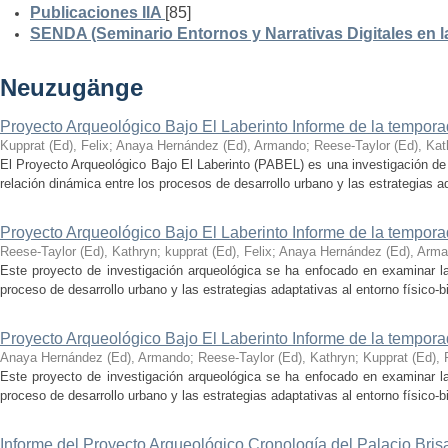
Publicaciones IIA
[85]
SENDA (Seminario Entornos y Narrativas Digitales en 
Neuzugänge
Proyecto Arqueológico Bajo El Laberinto Informe de la tempor
Kupprat (Ed), Felix
;
Anaya Hernández (Ed), Armando
;
Reese-Taylor (Ed), Kat
El Proyecto Arqueológico Bajo El Laberinto (PABEL) es una investigación de 
relación dinámica entre los procesos de desarrollo urbano y las estrategias ad
Proyecto Arqueológico Bajo El Laberinto Informe de la tempor
Reese-Taylor (Ed), Kathryn
;
kupprat (Ed), Felix
;
Anaya Hernández (Ed), Arm
Este proyecto de investigación arqueológica se ha enfocado en examinar la
proceso de desarrollo urbano y las estrategias adaptativas al entorno físico-bió
Proyecto Arqueológico Bajo El Laberinto Informe de la tempor
Anaya Hernández (Ed), Armando
;
Reese-Taylor (Ed), Kathryn
;
Kupprat (Ed), 
Este proyecto de investigación arqueológica se ha enfocado en examinar la
proceso de desarrollo urbano y las estrategias adaptativas al entorno físico-bió
Informe del Proyecto Arqueológico Cronología del Palacio Br