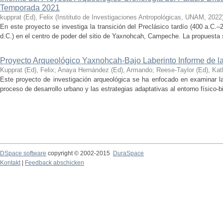
Temporada 2021
kupprat (Ed), Felix
(
Instituto de Investigaciones Antropológicas, UNAM
,
2022
En este proyecto se investiga la transición del Preclásico tardío (400 a.C.
d.C.) en el centro de poder del sitio de Yaxnohcah, Campeche. La propuesta s
Proyecto Arqueológico Yaxnohcah-Bajo Laberinto Informe de 
Kupprat (Ed), Felix
;
Anaya Hernández (Ed), Armando
;
Reese-Taylor (Ed), Kat
Este proyecto de investigación arqueológica se ha enfocado en examinar la
proceso de desarrollo urbano y las estrategias adaptativas al entorno físico-bió
DSpace software
copyright © 2002-2015
DuraSpace
Kontakt
|
Feedback abschicken