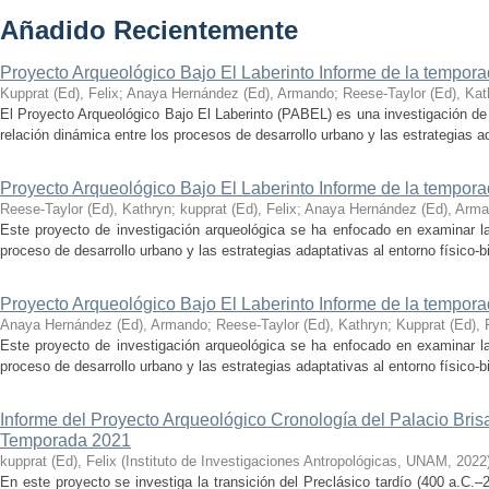
Añadido Recientemente
Proyecto Arqueológico Bajo El Laberinto Informe de la tempor
Kupprat (Ed), Felix
;
Anaya Hernández (Ed), Armando
;
Reese-Taylor (Ed), Kat
El Proyecto Arqueológico Bajo El Laberinto (PABEL) es una investigación de 
relación dinámica entre los procesos de desarrollo urbano y las estrategias ad
Proyecto Arqueológico Bajo El Laberinto Informe de la tempor
Reese-Taylor (Ed), Kathryn
;
kupprat (Ed), Felix
;
Anaya Hernández (Ed), Arm
Este proyecto de investigación arqueológica se ha enfocado en examinar la
proceso de desarrollo urbano y las estrategias adaptativas al entorno físico-bió
Proyecto Arqueológico Bajo El Laberinto Informe de la tempor
Anaya Hernández (Ed), Armando
;
Reese-Taylor (Ed), Kathryn
;
Kupprat (Ed), 
Este proyecto de investigación arqueológica se ha enfocado en examinar la
proceso de desarrollo urbano y las estrategias adaptativas al entorno físico-bió
Informe del Proyecto Arqueológico Cronología del Palacio Br
Temporada 2021
kupprat (Ed), Felix
(
Instituto de Investigaciones Antropológicas, UNAM
,
2022
En este proyecto se investiga la transición del Preclásico tardío (400 a.C.