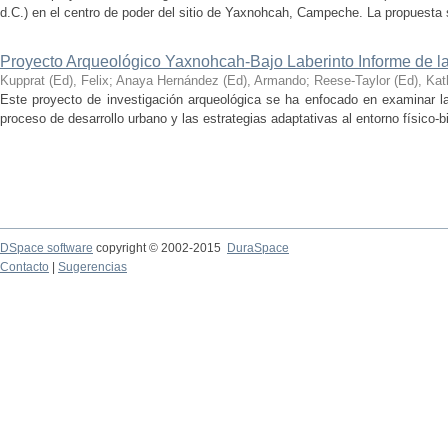
d.C.) en el centro de poder del sitio de Yaxnohcah, Campeche. La propuesta s
Proyecto Arqueológico Yaxnohcah-Bajo Laberinto Informe de 
Kupprat (Ed), Felix
;
Anaya Hernández (Ed), Armando
;
Reese-Taylor (Ed), Kat
Este proyecto de investigación arqueológica se ha enfocado en examinar la
proceso de desarrollo urbano y las estrategias adaptativas al entorno físico-bió
DSpace software
copyright © 2002-2015
DuraSpace
Contacto
|
Sugerencias