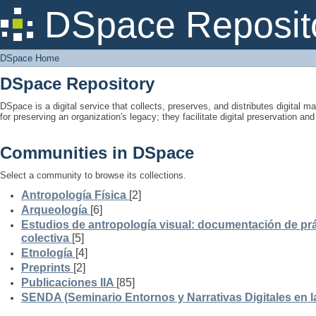
DSpace Home
DSpace Reposit
DSpace Home
DSpace Repository
DSpace is a digital service that collects, preserves, and distributes digital ma
for preserving an organization's legacy; they facilitate digital preservation a
Communities in DSpace
Select a community to browse its collections.
Antropología Física
[2]
Arqueología
[6]
Estudios de antropología visual: documentación de prá
colectiva
[5]
Etnología
[4]
Preprints
[2]
Publicaciones IIA
[85]
SENDA (Seminario Entornos y Narrativas Digitales en 