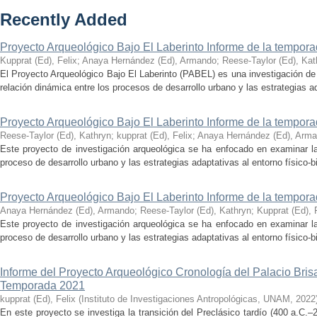
Recently Added
Proyecto Arqueológico Bajo El Laberinto Informe de la tempor
Kupprat (Ed), Felix
;
Anaya Hernández (Ed), Armando
;
Reese-Taylor (Ed), Kat
El Proyecto Arqueológico Bajo El Laberinto (PABEL) es una investigación de 
relación dinámica entre los procesos de desarrollo urbano y las estrategias ad
Proyecto Arqueológico Bajo El Laberinto Informe de la tempor
Reese-Taylor (Ed), Kathryn
;
kupprat (Ed), Felix
;
Anaya Hernández (Ed), Arm
Este proyecto de investigación arqueológica se ha enfocado en examinar la
proceso de desarrollo urbano y las estrategias adaptativas al entorno físico-bió
Proyecto Arqueológico Bajo El Laberinto Informe de la tempor
Anaya Hernández (Ed), Armando
;
Reese-Taylor (Ed), Kathryn
;
Kupprat (Ed), 
Este proyecto de investigación arqueológica se ha enfocado en examinar la
proceso de desarrollo urbano y las estrategias adaptativas al entorno físico-bió
Informe del Proyecto Arqueológico Cronología del Palacio Br
Temporada 2021
kupprat (Ed), Felix
(
Instituto de Investigaciones Antropológicas, UNAM
,
2022
En este proyecto se investiga la transición del Preclásico tardío (400 a.C.