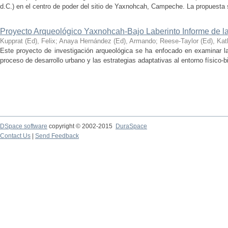
d.C.) en el centro de poder del sitio de Yaxnohcah, Campeche. La propuesta s
Proyecto Arqueológico Yaxnohcah-Bajo Laberinto Informe de 
Kupprat (Ed), Felix
;
Anaya Hernández (Ed), Armando
;
Reese-Taylor (Ed), Kat
Este proyecto de investigación arqueológica se ha enfocado en examinar la
proceso de desarrollo urbano y las estrategias adaptativas al entorno físico-bió
DSpace software
copyright © 2002-2015
DuraSpace
Contact Us
|
Send Feedback