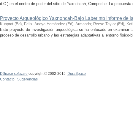
d.C.) en el centro de poder del sitio de Yaxnohcah, Campeche. La propuesta s
Proyecto Arqueológico Yaxnohcah-Bajo Laberinto Informe de 
Kupprat (Ed), Felix
;
Anaya Hernández (Ed), Armando
;
Reese-Taylor (Ed), Kat
Este proyecto de investigación arqueológica se ha enfocado en examinar la
proceso de desarrollo urbano y las estrategias adaptativas al entorno físico-bió
DSpace software
copyright © 2002-2015
DuraSpace
Contacto
|
Sugerencias