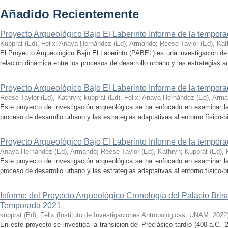
Añadido Recientemente
Proyecto Arqueológico Bajo El Laberinto Informe de la tempor
Kupprat (Ed), Felix
;
Anaya Hernández (Ed), Armando
;
Reese-Taylor (Ed), Kat
El Proyecto Arqueológico Bajo El Laberinto (PABEL) es una investigación de 
relación dinámica entre los procesos de desarrollo urbano y las estrategias ad
Proyecto Arqueológico Bajo El Laberinto Informe de la tempor
Reese-Taylor (Ed), Kathryn
;
kupprat (Ed), Felix
;
Anaya Hernández (Ed), Arm
Este proyecto de investigación arqueológica se ha enfocado en examinar la
proceso de desarrollo urbano y las estrategias adaptativas al entorno físico-bió
Proyecto Arqueológico Bajo El Laberinto Informe de la tempor
Anaya Hernández (Ed), Armando
;
Reese-Taylor (Ed), Kathryn
;
Kupprat (Ed), 
Este proyecto de investigación arqueológica se ha enfocado en examinar la
proceso de desarrollo urbano y las estrategias adaptativas al entorno físico-bió
Informe del Proyecto Arqueológico Cronología del Palacio Br
Temporada 2021
kupprat (Ed), Felix
(
Instituto de Investigaciones Antropológicas, UNAM
,
2022
En este proyecto se investiga la transición del Preclásico tardío (400 a.C.