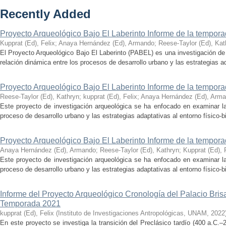
Recently Added
Proyecto Arqueológico Bajo El Laberinto Informe de la tempor
Kupprat (Ed), Felix
;
Anaya Hernández (Ed), Armando
;
Reese-Taylor (Ed), Kat
El Proyecto Arqueológico Bajo El Laberinto (PABEL) es una investigación de 
relación dinámica entre los procesos de desarrollo urbano y las estrategias ad
Proyecto Arqueológico Bajo El Laberinto Informe de la tempor
Reese-Taylor (Ed), Kathryn
;
kupprat (Ed), Felix
;
Anaya Hernández (Ed), Arm
Este proyecto de investigación arqueológica se ha enfocado en examinar la
proceso de desarrollo urbano y las estrategias adaptativas al entorno físico-bió
Proyecto Arqueológico Bajo El Laberinto Informe de la tempor
Anaya Hernández (Ed), Armando
;
Reese-Taylor (Ed), Kathryn
;
Kupprat (Ed), 
Este proyecto de investigación arqueológica se ha enfocado en examinar la
proceso de desarrollo urbano y las estrategias adaptativas al entorno físico-bió
Informe del Proyecto Arqueológico Cronología del Palacio Br
Temporada 2021
kupprat (Ed), Felix
(
Instituto de Investigaciones Antropológicas, UNAM
,
2022
En este proyecto se investiga la transición del Preclásico tardío (400 a.C.