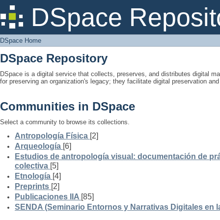
DSpace Home
DSpace Reposit
DSpace Home
DSpace Repository
DSpace is a digital service that collects, preserves, and distributes digital ma
for preserving an organization's legacy; they facilitate digital preservation a
Communities in DSpace
Select a community to browse its collections.
Antropología Física
[2]
Arqueología
[6]
Estudios de antropología visual: documentación de prá
colectiva
[5]
Etnología
[4]
Preprints
[2]
Publicaciones IIA
[85]
SENDA (Seminario Entornos y Narrativas Digitales en 