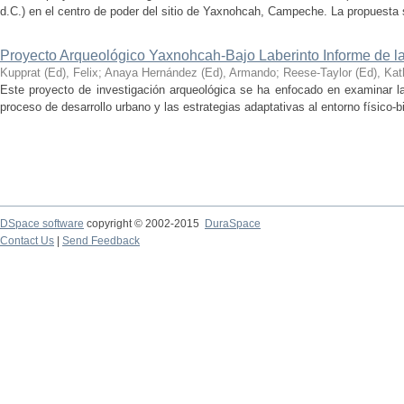
d.C.) en el centro de poder del sitio de Yaxnohcah, Campeche. La propuesta s
Proyecto Arqueológico Yaxnohcah-Bajo Laberinto Informe de 
Kupprat (Ed), Felix
;
Anaya Hernández (Ed), Armando
;
Reese-Taylor (Ed), Kat
Este proyecto de investigación arqueológica se ha enfocado en examinar la
proceso de desarrollo urbano y las estrategias adaptativas al entorno físico-bió
DSpace software
copyright © 2002-2015
DuraSpace
Contact Us
|
Send Feedback