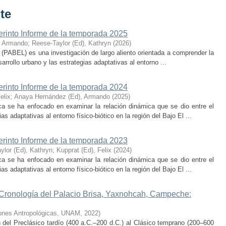
te
erinto Informe de la temporada 2025
, Armando
;
Reese-Taylor (Ed), Kathryn
(
2026
)
 (PABEL) es una investigación de largo aliento orientada a comprender la
rrollo urbano y las estrategias adaptativas al entorno ...
erinto Informe de la temporada 2024
elix
;
Anaya Hernández (Ed), Armando
(
2025
)
ca se ha enfocado en examinar la relación dinámica que se dio entre el
as adaptativas al entorno físico-biótico en la región del Bajo El ...
erinto Informe de la temporada 2023
ylor (Ed), Kathryn
;
Kupprat (Ed), Felix
(
2024
)
ca se ha enfocado en examinar la relación dinámica que se dio entre el
as adaptativas al entorno físico-biótico en la región del Bajo El ...
 Cronología del Palacio Brisa, Yaxnohcah, Campeche:
ciones Antropológicas, UNAM
,
2022
)
n del Preclásico tardío (400 a.C.–200 d.C.) al Clásico temprano (200–600