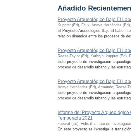
Añadido Recientemen
Proyecto Arqueológico Bajo El Lab
Kupprat (Ed), Felix
;
Anaya Hernández (Ed)
El Proyecto Arqueológico Bajo El Laberinto
relación dinámica entre los procesos de desa
Proyecto Arqueológico Bajo El Lab
Reese-Taylor (Ed), Kathryn
;
kupprat (Ed), F
Este proyecto de investigación arqueológi
proceso de desarrollo urbano y las estrategi
Proyecto Arqueológico Bajo El Lab
Anaya Hernández (Ed), Armando
;
Reese-Ta
Este proyecto de investigación arqueológi
proceso de desarrollo urbano y las estrategi
Informe del Proyecto Arqueológico
Temporada 2021
kupprat (Ed), Felix
(
Instituto de Investiga
En este proyecto se investiga la transició