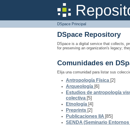
DSpace Principal
Reposit
DSpace Principal
DSpace Repository
DSpace is a digital service that collects, pr
for preserving an organization's legacy; the
Comunidades en DSp
Elija una comunidad para listar sus colecc
Antropología Física
[2]
Arqueología
[6]
Estudios de antropología vis
colectiva
[5]
Etnología
[4]
Preprints
[2]
Publicaciones IIA
[85]
SENDA (Seminario Entornos y