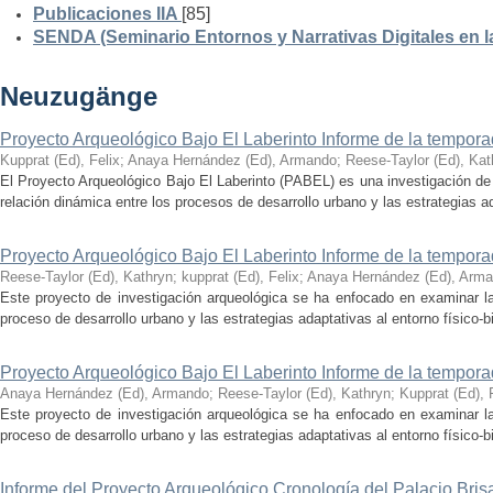
Publicaciones IIA
[85]
SENDA (Seminario Entornos y Narrativas Digitales en 
Neuzugänge
Proyecto Arqueológico Bajo El Laberinto Informe de la tempor
Kupprat (Ed), Felix
;
Anaya Hernández (Ed), Armando
;
Reese-Taylor (Ed), Kat
El Proyecto Arqueológico Bajo El Laberinto (PABEL) es una investigación de 
relación dinámica entre los procesos de desarrollo urbano y las estrategias ad
Proyecto Arqueológico Bajo El Laberinto Informe de la tempor
Reese-Taylor (Ed), Kathryn
;
kupprat (Ed), Felix
;
Anaya Hernández (Ed), Arm
Este proyecto de investigación arqueológica se ha enfocado en examinar la
proceso de desarrollo urbano y las estrategias adaptativas al entorno físico-bió
Proyecto Arqueológico Bajo El Laberinto Informe de la tempor
Anaya Hernández (Ed), Armando
;
Reese-Taylor (Ed), Kathryn
;
Kupprat (Ed), 
Este proyecto de investigación arqueológica se ha enfocado en examinar la
proceso de desarrollo urbano y las estrategias adaptativas al entorno físico-bió
Informe del Proyecto Arqueológico Cronología del Palacio Br