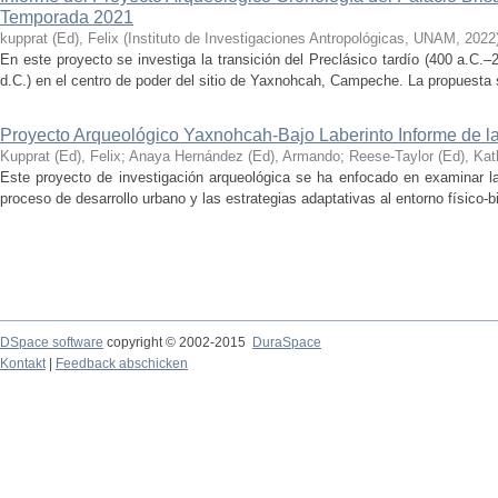
Temporada 2021
kupprat (Ed), Felix
(
Instituto de Investigaciones Antropológicas, UNAM
,
2022
En este proyecto se investiga la transición del Preclásico tardío (400 a.C.
d.C.) en el centro de poder del sitio de Yaxnohcah, Campeche. La propuesta s
Proyecto Arqueológico Yaxnohcah-Bajo Laberinto Informe de 
Kupprat (Ed), Felix
;
Anaya Hernández (Ed), Armando
;
Reese-Taylor (Ed), Kat
Este proyecto de investigación arqueológica se ha enfocado en examinar la
proceso de desarrollo urbano y las estrategias adaptativas al entorno físico-bió
DSpace software
copyright © 2002-2015
DuraSpace
Kontakt
|
Feedback abschicken