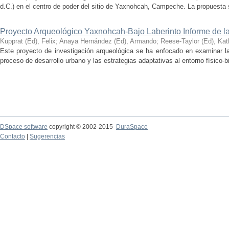
d.C.) en el centro de poder del sitio de Yaxnohcah, Campeche. La propuesta s
Proyecto Arqueológico Yaxnohcah-Bajo Laberinto Informe de 
Kupprat (Ed), Felix
;
Anaya Hernández (Ed), Armando
;
Reese-Taylor (Ed), Kat
Este proyecto de investigación arqueológica se ha enfocado en examinar la
proceso de desarrollo urbano y las estrategias adaptativas al entorno físico-bió
DSpace software
copyright © 2002-2015
DuraSpace
Contacto
|
Sugerencias