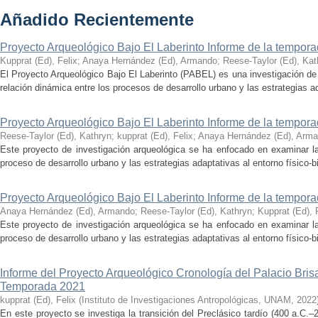
Añadido Recientemente
Proyecto Arqueológico Bajo El Laberinto Informe de la tempor
Kupprat (Ed), Felix
;
Anaya Hernández (Ed), Armando
;
Reese-Taylor (Ed), Kat
El Proyecto Arqueológico Bajo El Laberinto (PABEL) es una investigación de 
relación dinámica entre los procesos de desarrollo urbano y las estrategias ad
Proyecto Arqueológico Bajo El Laberinto Informe de la tempor
Reese-Taylor (Ed), Kathryn
;
kupprat (Ed), Felix
;
Anaya Hernández (Ed), Arm
Este proyecto de investigación arqueológica se ha enfocado en examinar la
proceso de desarrollo urbano y las estrategias adaptativas al entorno físico-bió
Proyecto Arqueológico Bajo El Laberinto Informe de la tempor
Anaya Hernández (Ed), Armando
;
Reese-Taylor (Ed), Kathryn
;
Kupprat (Ed), 
Este proyecto de investigación arqueológica se ha enfocado en examinar la
proceso de desarrollo urbano y las estrategias adaptativas al entorno físico-bió
Informe del Proyecto Arqueológico Cronología del Palacio Br
Temporada 2021
kupprat (Ed), Felix
(
Instituto de Investigaciones Antropológicas, UNAM
,
2022
En este proyecto se investiga la transición del Preclásico tardío (400 a.C.