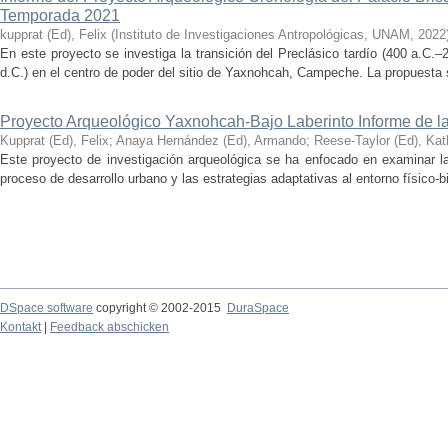
Temporada 2021
kupprat (Ed), Felix
(
Instituto de Investigaciones Antropológicas, UNAM
,
2022
En este proyecto se investiga la transición del Preclásico tardío (400 a.C.
d.C.) en el centro de poder del sitio de Yaxnohcah, Campeche. La propuesta s
Proyecto Arqueológico Yaxnohcah-Bajo Laberinto Informe de 
Kupprat (Ed), Felix
;
Anaya Hernández (Ed), Armando
;
Reese-Taylor (Ed), Kat
Este proyecto de investigación arqueológica se ha enfocado en examinar la
proceso de desarrollo urbano y las estrategias adaptativas al entorno físico-bió
DSpace software
copyright © 2002-2015
DuraSpace
Kontakt
|
Feedback abschicken