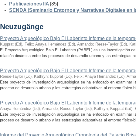
Publicaciones IIA
[85]
SENDA (Seminario Entornos y Narrativas Digitales en 
Neuzugänge
Proyecto Arqueológico Bajo El Laberinto Informe de la tempor
Kupprat (Ed), Felix
;
Anaya Hernández (Ed), Armando
;
Reese-Taylor (Ed), Kat
El Proyecto Arqueológico Bajo El Laberinto (PABEL) es una investigación de 
relación dinámica entre los procesos de desarrollo urbano y las estrategias ad
Proyecto Arqueológico Bajo El Laberinto Informe de la tempor
Reese-Taylor (Ed), Kathryn
;
kupprat (Ed), Felix
;
Anaya Hernández (Ed), Arm
Este proyecto de investigación arqueológica se ha enfocado en examinar la
proceso de desarrollo urbano y las estrategias adaptativas al entorno físico-bió
Proyecto Arqueológico Bajo El Laberinto Informe de la tempor
Anaya Hernández (Ed), Armando
;
Reese-Taylor (Ed), Kathryn
;
Kupprat (Ed), 
Este proyecto de investigación arqueológica se ha enfocado en examinar la
proceso de desarrollo urbano y las estrategias adaptativas al entorno físico-bió
Informe del Proyecto Arqueológico Cronología del Palacio Br