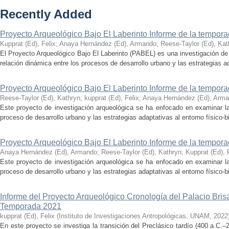
Recently Added
Proyecto Arqueológico Bajo El Laberinto Informe de la tempor
Kupprat (Ed), Felix
;
Anaya Hernández (Ed), Armando
;
Reese-Taylor (Ed), Kat
El Proyecto Arqueológico Bajo El Laberinto (PABEL) es una investigación de 
relación dinámica entre los procesos de desarrollo urbano y las estrategias ad
Proyecto Arqueológico Bajo El Laberinto Informe de la tempor
Reese-Taylor (Ed), Kathryn
;
kupprat (Ed), Felix
;
Anaya Hernández (Ed), Arm
Este proyecto de investigación arqueológica se ha enfocado en examinar la
proceso de desarrollo urbano y las estrategias adaptativas al entorno físico-bió
Proyecto Arqueológico Bajo El Laberinto Informe de la tempor
Anaya Hernández (Ed), Armando
;
Reese-Taylor (Ed), Kathryn
;
Kupprat (Ed), 
Este proyecto de investigación arqueológica se ha enfocado en examinar la
proceso de desarrollo urbano y las estrategias adaptativas al entorno físico-bió
Informe del Proyecto Arqueológico Cronología del Palacio Br
Temporada 2021
kupprat (Ed), Felix
(
Instituto de Investigaciones Antropológicas, UNAM
,
2022
En este proyecto se investiga la transición del Preclásico tardío (400 a.C.