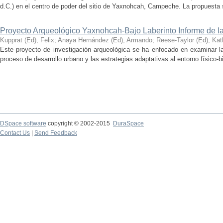
d.C.) en el centro de poder del sitio de Yaxnohcah, Campeche. La propuesta s
Proyecto Arqueológico Yaxnohcah-Bajo Laberinto Informe de 
Kupprat (Ed), Felix
;
Anaya Hernández (Ed), Armando
;
Reese-Taylor (Ed), Kat
Este proyecto de investigación arqueológica se ha enfocado en examinar la
proceso de desarrollo urbano y las estrategias adaptativas al entorno físico-bió
DSpace software
copyright © 2002-2015
DuraSpace
Contact Us
|
Send Feedback