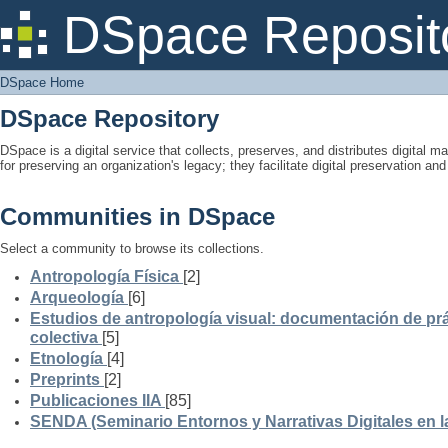
DSpace Home
DSpace Reposit
DSpace Home
DSpace Repository
DSpace is a digital service that collects, preserves, and distributes digital ma
for preserving an organization's legacy; they facilitate digital preservation a
Communities in DSpace
Select a community to browse its collections.
Antropología Física
[2]
Arqueología
[6]
Estudios de antropología visual: documentación de prá
colectiva
[5]
Etnología
[4]
Preprints
[2]
Publicaciones IIA
[85]
SENDA (Seminario Entornos y Narrativas Digitales en 