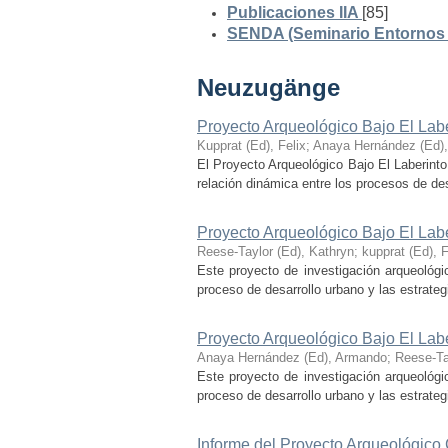
Publicaciones IIA
[85]
SENDA (Seminario Entornos y
Neuzugänge
Proyecto Arqueológico Bajo El Lab
Kupprat (Ed), Felix
;
Anaya Hernández (Ed)
El Proyecto Arqueológico Bajo El Laberinto
relación dinámica entre los procesos de desa
Proyecto Arqueológico Bajo El Lab
Reese-Taylor (Ed), Kathryn
;
kupprat (Ed), F
Este proyecto de investigación arqueológi
proceso de desarrollo urbano y las estrategi
Proyecto Arqueológico Bajo El Lab
Anaya Hernández (Ed), Armando
;
Reese-Ta
Este proyecto de investigación arqueológi
proceso de desarrollo urbano y las estrategi
Informe del Proyecto Arqueológico