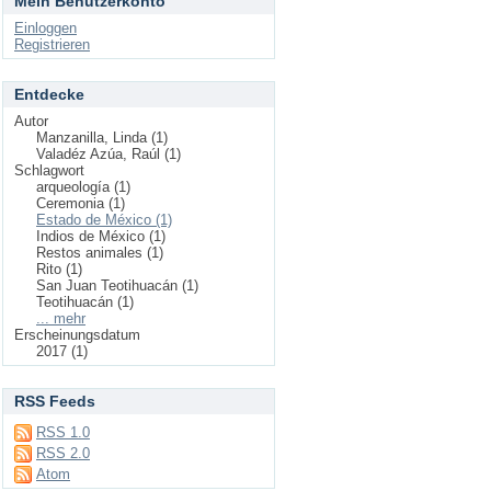
Mein Benutzerkonto
Einloggen
Registrieren
Entdecke
Autor
Manzanilla, Linda (1)
Valadéz Azúa, Raúl (1)
Schlagwort
arqueología (1)
Ceremonia (1)
Estado de México (1)
Indios de México (1)
Restos animales (1)
Rito (1)
San Juan Teotihuacán (1)
Teotihuacán (1)
... mehr
Erscheinungsdatum
2017 (1)
RSS Feeds
RSS 1.0
RSS 2.0
Atom