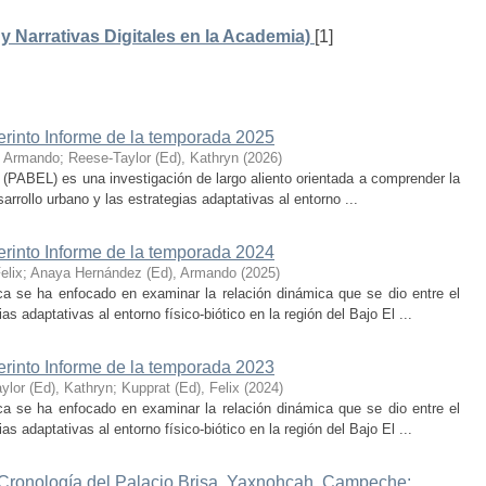
 Narrativas Digitales en la Academia)
[1]
erinto Informe de la temporada 2025
, Armando
;
Reese-Taylor (Ed), Kathryn
(
2026
)
 (PABEL) es una investigación de largo aliento orientada a comprender la
rrollo urbano y las estrategias adaptativas al entorno ...
erinto Informe de la temporada 2024
elix
;
Anaya Hernández (Ed), Armando
(
2025
)
ca se ha enfocado en examinar la relación dinámica que se dio entre el
as adaptativas al entorno físico-biótico en la región del Bajo El ...
erinto Informe de la temporada 2023
ylor (Ed), Kathryn
;
Kupprat (Ed), Felix
(
2024
)
ca se ha enfocado en examinar la relación dinámica que se dio entre el
as adaptativas al entorno físico-biótico en la región del Bajo El ...
 Cronología del Palacio Brisa, Yaxnohcah, Campeche: