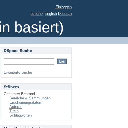
Einloggen
español
English
Deutsch
 basiert)
DSpace Suche
Erweiterte Suche
Stöbern
Gesamter Bestand
Bereiche & Sammlungen
Erscheinungsdatum
Autoren
Titeln
Schlagworten