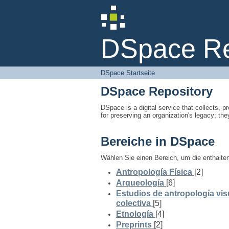
DSpace Startseite
DSpace Rep
DSpace Startseite
DSpace Repository
DSpace is a digital service that collects, pr
for preserving an organization's legacy; the
Bereiche in DSpace
Wählen Sie einen Bereich, um die enthalt
Antropología Física
[2]
Arqueología
[6]
Estudios de antropología vis
colectiva
[5]
Etnología
[4]
Preprints
[2]