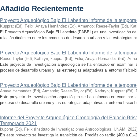
Añadido Recientemente
Proyecto Arqueológico Bajo El Laberinto Informe de la tempor
Kupprat (Ed), Felix
;
Anaya Hernández (Ed), Armando
;
Reese-Taylor (Ed), Kat
El Proyecto Arqueológico Bajo El Laberinto (PABEL) es una investigación de 
relación dinámica entre los procesos de desarrollo urbano y las estrategias ad
Proyecto Arqueológico Bajo El Laberinto Informe de la tempor
Reese-Taylor (Ed), Kathryn
;
kupprat (Ed), Felix
;
Anaya Hernández (Ed), Arm
Este proyecto de investigación arqueológica se ha enfocado en examinar la
proceso de desarrollo urbano y las estrategias adaptativas al entorno físico-bió
Proyecto Arqueológico Bajo El Laberinto Informe de la tempor
Anaya Hernández (Ed), Armando
;
Reese-Taylor (Ed), Kathryn
;
Kupprat (Ed), 
Este proyecto de investigación arqueológica se ha enfocado en examinar la
proceso de desarrollo urbano y las estrategias adaptativas al entorno físico-bió
Informe del Proyecto Arqueológico Cronología del Palacio Br
Temporada 2021
kupprat (Ed), Felix
(
Instituto de Investigaciones Antropológicas, UNAM
,
2022
En este proyecto se investiga la transición del Preclásico tardío (400 a.C.