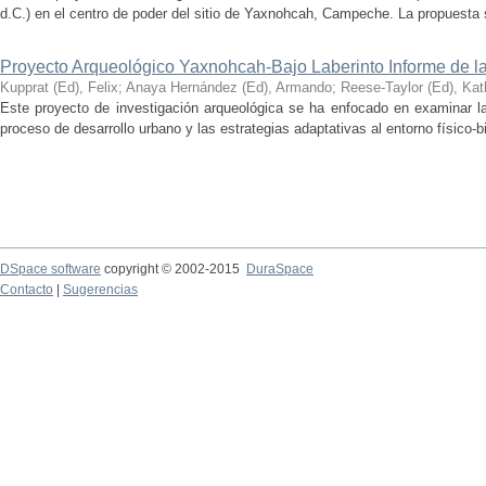
d.C.) en el centro de poder del sitio de Yaxnohcah, Campeche. La propuesta s
Proyecto Arqueológico Yaxnohcah-Bajo Laberinto Informe de 
Kupprat (Ed), Felix
;
Anaya Hernández (Ed), Armando
;
Reese-Taylor (Ed), Kat
Este proyecto de investigación arqueológica se ha enfocado en examinar la
proceso de desarrollo urbano y las estrategias adaptativas al entorno físico-bió
DSpace software
copyright © 2002-2015
DuraSpace
Contacto
|
Sugerencias