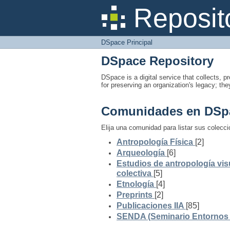
DSpace Principal
Reposit
DSpace Principal
DSpace Repository
DSpace is a digital service that collects, pr
for preserving an organization's legacy; the
Comunidades en DSp
Elija una comunidad para listar sus colecc
Antropología Física
[2]
Arqueología
[6]
Estudios de antropología vis
colectiva
[5]
Etnología
[4]
Preprints
[2]
Publicaciones IIA
[85]
SENDA (Seminario Entornos y