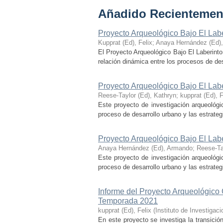
Añadido Recientemen
Proyecto Arqueológico Bajo El Lab
Kupprat (Ed), Felix
;
Anaya Hernández (Ed)
El Proyecto Arqueológico Bajo El Laberinto
relación dinámica entre los procesos de desa
Proyecto Arqueológico Bajo El Lab
Reese-Taylor (Ed), Kathryn
;
kupprat (Ed), F
Este proyecto de investigación arqueológi
proceso de desarrollo urbano y las estrategi
Proyecto Arqueológico Bajo El Lab
Anaya Hernández (Ed), Armando
;
Reese-Ta
Este proyecto de investigación arqueológi
proceso de desarrollo urbano y las estrategi
Informe del Proyecto Arqueológico
Temporada 2021
kupprat (Ed), Felix
(
Instituto de Investiga
En este proyecto se investiga la transició