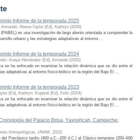
te
erinto Informe de la temporada 2025
, Armando
;
Reese-Taylor (Ed), Kathryn
(
2026
)
 (PABEL) es una investigación de largo aliento orientada a comprender la
rrollo urbano y las estrategias adaptativas al entorno ...
erinto Informe de la temporada 2024
elix
;
Anaya Hernández (Ed), Armando
(
2025
)
ca se ha enfocado en examinar la relación dinámica que se dio entre el
as adaptativas al entorno físico-biótico en la región del Bajo El ...
erinto Informe de la temporada 2023
ylor (Ed), Kathryn
;
Kupprat (Ed), Felix
(
2024
)
ca se ha enfocado en examinar la relación dinámica que se dio entre el
as adaptativas al entorno físico-biótico en la región del Bajo El ...
 Cronología del Palacio Brisa, Yaxnohcah, Campeche:
ciones Antropológicas, UNAM
,
2022
)
n del Preclásico tardío (400 a.C.–200 d.C.) al Clásico temprano (200–600