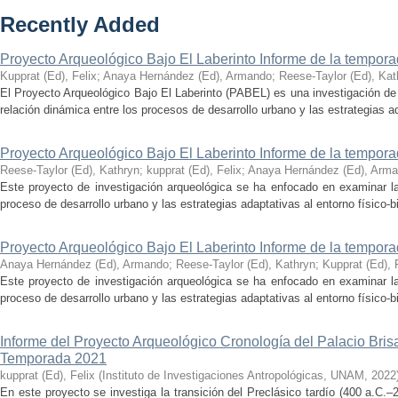
Recently Added
Proyecto Arqueológico Bajo El Laberinto Informe de la tempor
Kupprat (Ed), Felix
;
Anaya Hernández (Ed), Armando
;
Reese-Taylor (Ed), Kat
El Proyecto Arqueológico Bajo El Laberinto (PABEL) es una investigación de 
relación dinámica entre los procesos de desarrollo urbano y las estrategias ad
Proyecto Arqueológico Bajo El Laberinto Informe de la tempor
Reese-Taylor (Ed), Kathryn
;
kupprat (Ed), Felix
;
Anaya Hernández (Ed), Arm
Este proyecto de investigación arqueológica se ha enfocado en examinar la
proceso de desarrollo urbano y las estrategias adaptativas al entorno físico-bió
Proyecto Arqueológico Bajo El Laberinto Informe de la tempor
Anaya Hernández (Ed), Armando
;
Reese-Taylor (Ed), Kathryn
;
Kupprat (Ed), 
Este proyecto de investigación arqueológica se ha enfocado en examinar la
proceso de desarrollo urbano y las estrategias adaptativas al entorno físico-bió
Informe del Proyecto Arqueológico Cronología del Palacio Br
Temporada 2021
kupprat (Ed), Felix
(
Instituto de Investigaciones Antropológicas, UNAM
,
2022
En este proyecto se investiga la transición del Preclásico tardío (400 a.C.