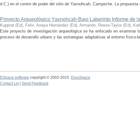
d.C.) en el centro de poder del sitio de Yaxnohcah, Campeche. La propuesta s
Proyecto Arqueológico Yaxnohcah-Bajo Laberinto Informe de 
Kupprat (Ed), Felix
;
Anaya Hernández (Ed), Armando
;
Reese-Taylor (Ed), Kat
Este proyecto de investigación arqueológica se ha enfocado en examinar la
proceso de desarrollo urbano y las estrategias adaptativas al entorno físico-bió
DSpace software
copyright © 2002-2015
DuraSpace
Contact Us
|
Send Feedback