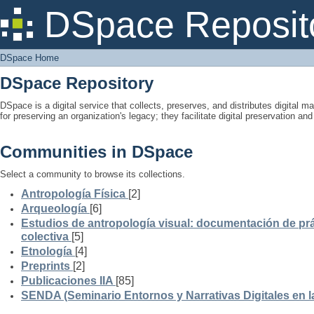
DSpace Home
DSpace Reposit
DSpace Home
DSpace Repository
DSpace is a digital service that collects, preserves, and distributes digital ma
for preserving an organization's legacy; they facilitate digital preservation a
Communities in DSpace
Select a community to browse its collections.
Antropología Física
[2]
Arqueología
[6]
Estudios de antropología visual: documentación de prá
colectiva
[5]
Etnología
[4]
Preprints
[2]
Publicaciones IIA
[85]
SENDA (Seminario Entornos y Narrativas Digitales en 