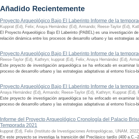
Añadido Recientemente
Proyecto Arqueológico Bajo El Laberinto Informe de la tempor
Kupprat (Ed), Felix
;
Anaya Hernández (Ed), Armando
;
Reese-Taylor (Ed), Kat
El Proyecto Arqueológico Bajo El Laberinto (PABEL) es una investigación de 
relación dinámica entre los procesos de desarrollo urbano y las estrategias ad
Proyecto Arqueológico Bajo El Laberinto Informe de la tempor
Reese-Taylor (Ed), Kathryn
;
kupprat (Ed), Felix
;
Anaya Hernández (Ed), Arm
Este proyecto de investigación arqueológica se ha enfocado en examinar la
proceso de desarrollo urbano y las estrategias adaptativas al entorno físico-bió
Proyecto Arqueológico Bajo El Laberinto Informe de la tempor
Anaya Hernández (Ed), Armando
;
Reese-Taylor (Ed), Kathryn
;
Kupprat (Ed), 
Este proyecto de investigación arqueológica se ha enfocado en examinar la
proceso de desarrollo urbano y las estrategias adaptativas al entorno físico-bió
Informe del Proyecto Arqueológico Cronología del Palacio Br
Temporada 2021
kupprat (Ed), Felix
(
Instituto de Investigaciones Antropológicas, UNAM
,
2022
En este proyecto se investiga la transición del Preclásico tardío (400 a.C.