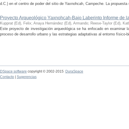
d.C.) en el centro de poder del sitio de Yaxnohcah, Campeche. La propuesta s
Proyecto Arqueológico Yaxnohcah-Bajo Laberinto Informe de 
Kupprat (Ed), Felix
;
Anaya Hernández (Ed), Armando
;
Reese-Taylor (Ed), Kat
Este proyecto de investigación arqueológica se ha enfocado en examinar la
proceso de desarrollo urbano y las estrategias adaptativas al entorno físico-bió
DSpace software
copyright © 2002-2015
DuraSpace
Contacto
|
Sugerencias